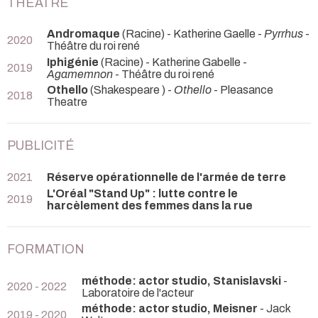
THEATRE
Andromaque
(Racine) - Katherine Gaelle -
Pyrrhus
-
2020
Théâtre du roi rené
Iphigénie
(Racine) - Katherine Gabelle -
2019
Agamemnon
- Théâtre du roi rené
Othello
(Shakespeare ) -
Othello
- Pleasance
2018
Theatre
PUBLICITÉ
2021
Réserve opérationnelle de l'armée de terre
L'Oréal "Stand Up" : lutte contre le
2019
harcèlement des femmes dans la rue
FORMATION
méthode: actor studio, Stanislavski
-
2020 - 2022
Laboratoire de l'acteur
méthode: actor studio, Meisner
- Jack
2019 - 2020