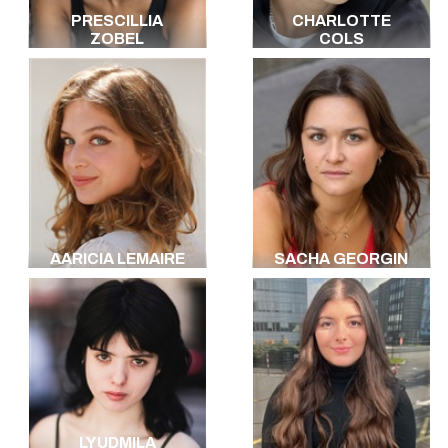
PRESCILLIA
CHARLOTTE
ZOBEL
COLS
AARICIA LEMAIRE
SACHA GEORGIN
LYUDMILA