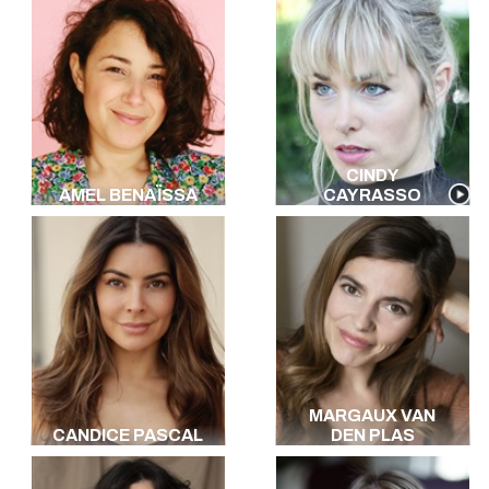
CINDY
AMEL BENAÏSSA
CAYRASSO
MARGAUX VAN
CANDICE PASCAL
DEN PLAS