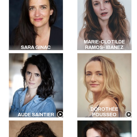
MARIE-CLOTILDE
SARA GINAC
RAMOS- IBANEZ
DOROTHÉE
AUDE SAINTIER
POUSSEO