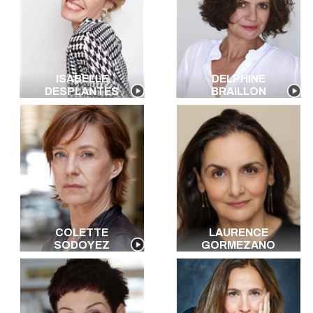
ISABELLE
DELPHINE
DESPLANTES
BRAILLON
COLETTE
LAURENCE
SODOYEZ
GORMEZANO