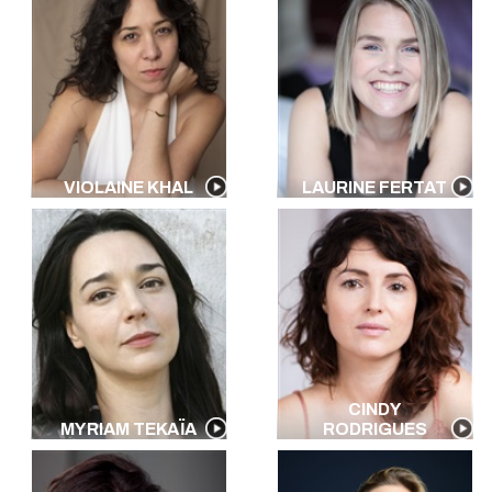
VIOLAINE KHAL
LAURINE FERTAT
CINDY
MYRIAM TEKAÏA
RODRIGUES