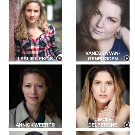
VANESSA VAN-
LESLIE LIPKINS
GENEUGDEN
CÉCILE
ANNICK WEERTS
DELBERGHE