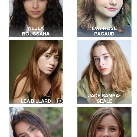
NEJLA
EVA-ROSE
BOUSSAHA
PACAUD
JADE SAMBA-
LÉA BILLARD
SEALE