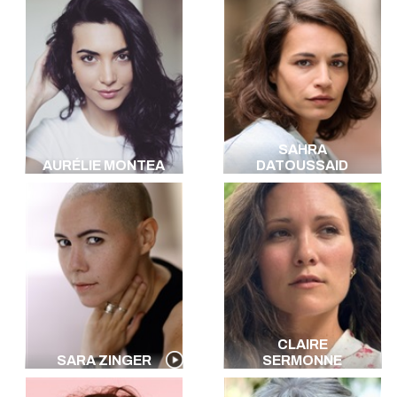
SAHRA
AURÉLIE MONTEA
DATOUSSAID
CLAIRE
SARA ZINGER
SERMONNE