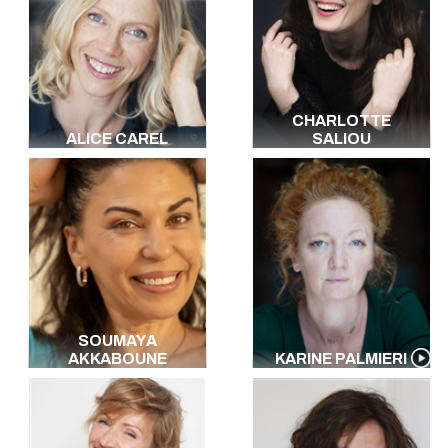
CHARLOTTE
ALICE CAREL
SALIOU
SOUMAYA
AKKABOUNE
KARINE PALMIERI