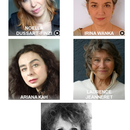
NOELLA
DUSSART-FINZI
IRINA WANKA
LAURENCE
ARIANA KAH
JEANNERET