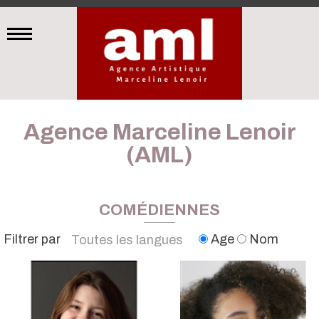
Agence Marceline Lenoir
(AML)
COMÉDIENNES
Filtrer par
Age
Nom
Toutes les langues
Français
Anglais
Espagnol
Italien