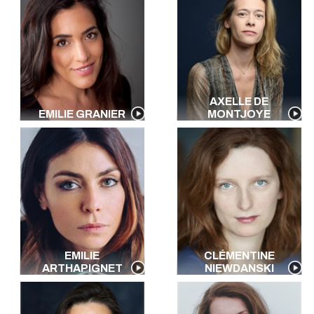
AXELLE DE
EMILIE GRANIER
MONTJOYE
EMILIE
CLÉMENTINE
ARTHAPIGNET
NIEWDANSKI