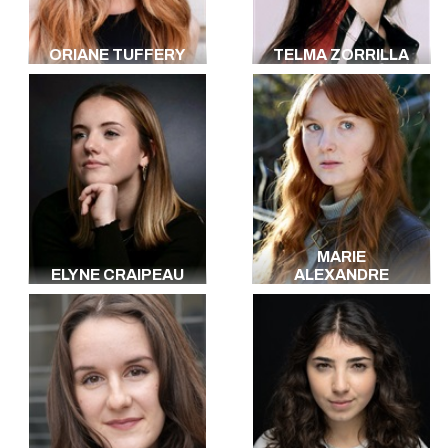
ORIANE TUFFERY
TELMA ZORRILLA
MARIE
ELYNE CRAIPEAU
ALEXANDRE