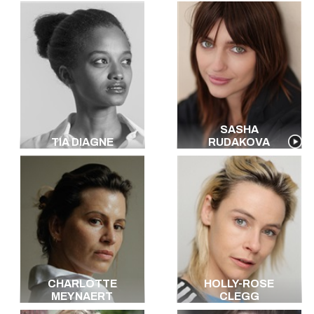
SASHA
TIA DIAGNE
RUDAKOVA
CHARLOTTE
HOLLY-ROSE
MEYNAERT
CLEGG