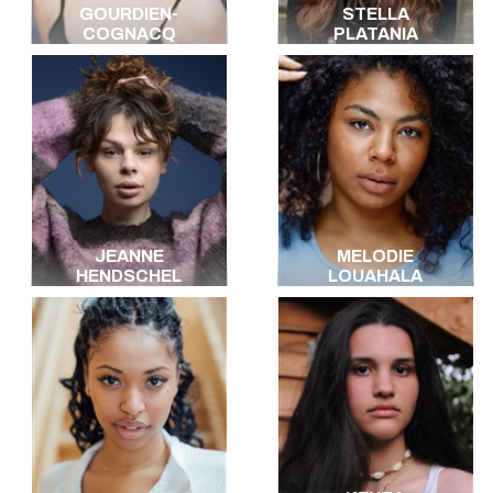
GOURDIEN-
STELLA
COGNACQ
PLATANIA
JEANNE
MELODIE
HENDSCHEL
LOUAHALA