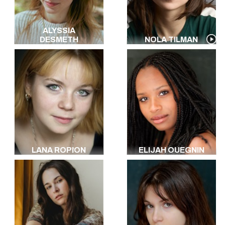
ALYSSIA
DESMETH
NOLA TILMAN
LANA ROPION
ELIJAH OUEGNIN