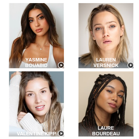
YASMINE
LAUREN
BOUABID
VERSNICK
LAURE
VALENTINE KIPP
BOURDEAU