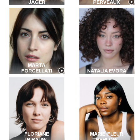
JÄGER
PERVEAUX
MARTA
FORCELLATI
NATALIA EVORA
FLORIANE
MARIE-FLEUR
BIBAUW
BEHLOW