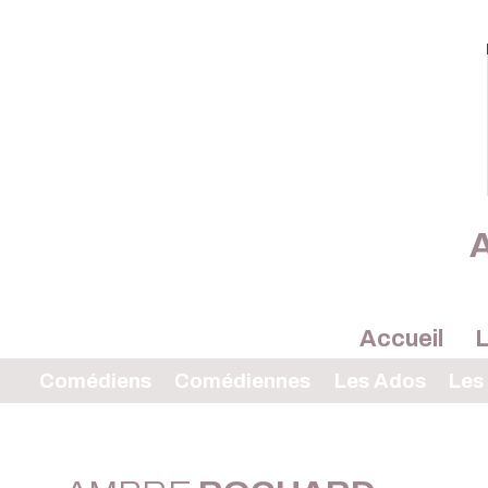
A
Accueil
L
Comédiens
Comédiennes
Les Ados
Les