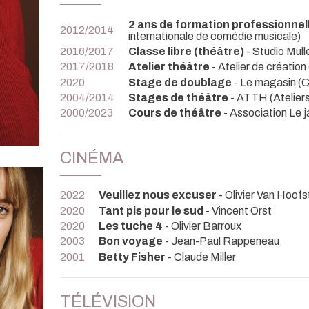
2 ans de formation professionne
2012/2014
internationale de comédie musicale)
2016/2017
Classe libre (théâtre)
- Studio Mull
2017/2018
Atelier théâtre
- Atelier de créati
2020
Stage de doublage
- Le magasin (
2004/2014
Stages de théâtre
- ATTH (Atelier
2000/2023
Cours de théâtre
- Association Le ja
CINÉMA
2022
Veuillez nous excuser
- Olivier Van Hoof
2020
Tant pis pour le sud
- Vincent Orst
2020
Les tuche 4
- Olivier Barroux
2003
Bon voyage
- Jean-Paul Rappeneau
2001
Betty Fisher
- Claude Miller
TÉLÉVISION