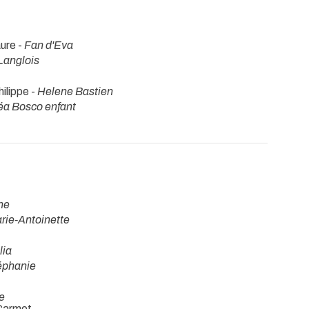
aure -
Fan d'Eva
Langlois
ilippe -
Helene Bastien
éa Bosco enfant
ne
rie-Antoinette
lia
éphanie
e
 Carmet