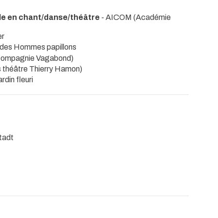
lle en chant/danse/théâtre
- AICOM (Académie
er
on des Hommes papillons
Compagnie Vagabond)
s théâtre Thierry Hamon)
rdin fleuri
stadt