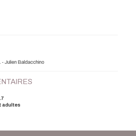
.
- Julien Baldacchino
NTAIRES
17
t adultes