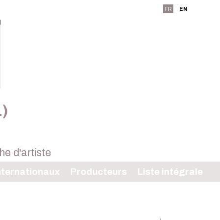
FR
EN
L)
ternationaux
Producteurs
Liste intégrale