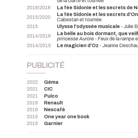
de la clarté et tournée
2016/2018
La fée Sidonie et les secrets de N
La fée Sidonie et les secrets d'O
2015/2020
Cabestan et tournée
2015
Ulysse l'odyssée musicale
- Julie 
La belle au bois dormant, que veil
2014/2016
princesse Aurore
- Feux de la rampe e
2014/2015
Le magicien d'Oz
- Jeanne Deschau
PUBLICITÉ
2022
Géma
2021
CIC
2021
Pulco
2016
Renault
2016
Nescafé
2015
One year one book
2015
Garnier