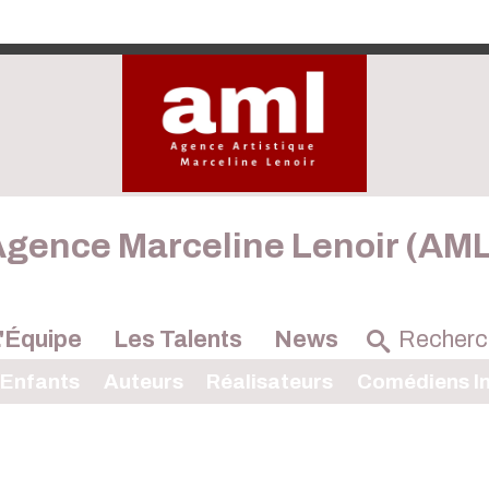
gence Marceline Lenoir (AM
'Équipe
Les Talents
News
 Enfants
Auteurs
Réalisateurs
Comédiens In