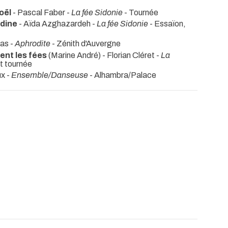
oël
- Pascal Faber -
La fée Sidonie
- Tournée
ndine
- Aïda Azghazardeh -
La fée Sidonie
- Essaïon,
Bas -
Aphrodite
- Zénith d'Auvergne
lent les fées
(Marine André) - Florian Cléret -
La
t tournée
x -
Ensemble/Danseuse
- Alhambra/Palace