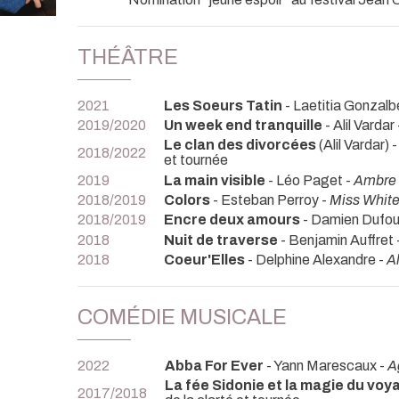
THÉÂTRE
2021
Les Soeurs Tatin
- Laetitia Gonzalb
2019/2020
Un week end tranquille
- Alil Vardar
Le clan des divorcées
(Alil Vardar)
2018/2022
et tournée
2019
La main visible
- Léo Paget -
Ambre
2018/2019
Colors
- Esteban Perroy -
Miss Whit
2018/2019
Encre deux amours
- Damien Dufou
2018
Nuit de traverse
- Benjamin Auffret 
2018
Coeur'Elles
- Delphine Alexandre -
A
COMÉDIE MUSICALE
2022
Abba For Ever
- Yann Marescaux -
A
La fée Sidonie et la magie du vo
2017/2018