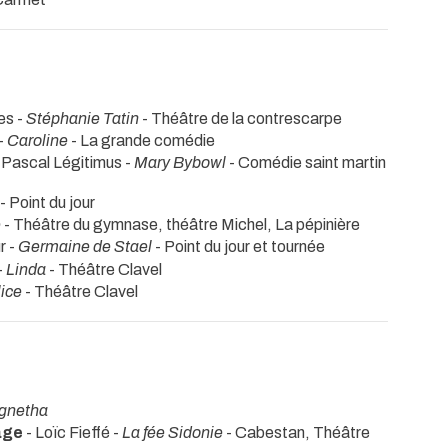
es -
Stéphanie Tatin
- Théâtre de la contrescarpe
 -
Caroline
- La grande comédie
 - Pascal Légitimus -
Mary Bybowl
- Comédie saint martin
- Point du jour
e
- Théâtre du gymnase, théâtre Michel, La pépinière
r -
Germaine de Stael
- Point du jour et tournée
-
Linda
- Théâtre Clavel
lice
- Théâtre Clavel
gnetha
yage
- Loïc Fieffé -
La fée Sidonie
- Cabestan, Théâtre