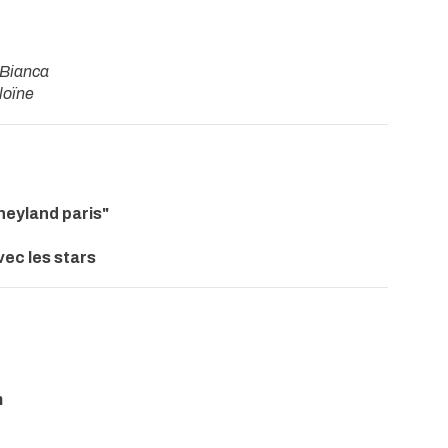
Bianca
loïne
neyland paris"
ec les stars
m