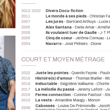
2012-2022
Divers Docu-fiction
2011
Le monde à ses pieds
- Christian F
2007
Les jurés
- Bertrand Arthuys -
Lucie 
2005
Alex Santana
- Denis Amar -
Amélie
2005
Ils voulaient tuer de Gaulle
- J-T Ph
2005
Cinq de coeur
- Jerôme Cornuau -
L
2004
Navarro
- José Pinheiro -
Diane
COURT ET MOYEN MÉTRAGE
2022
Juste les pointes
- Quentin Feynie -
Pauli
2019
Histoire(s) d'amour
- Thomas Marlier -
Ma
2019
Inéluctable
- Ségolène Vuillaume -
Charlie
2017
La mélodie du passé
- Jeremy Lafont -
Ju
2016
Ferme connection
- Corinne Pastout -
St
2010
La veste
- Amandine Maugy -
Manon
Cabossés
- Louise De Prémonville -
Jacott
2009
Nomination "jeune espoir" au festival Jean