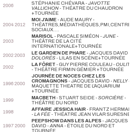
STÉPHANIE CHÉVARA -
JAVOTTE
2006
VALLICHON
- THÉATRE DU CHAUDRON
+TOURNÉE
MOI J'AIME
- AUDE MAURY
-
2004 2012
THÉATRES,MÉDIATHÈQUES,PMI,CENTRE
SOCIAUX....
MARISOL
- PASCALE SIMÉON -
JUNE
-
2003
THÉÂTRE DE LA CITÉ
INTERNATIONALE+TOURNÉE
LE GARDIEN DE PHARE
- JACQUES DAVID -
2002 2003
DOLORÉS
- LILAS EN SCÈNE+TOURNÉE
LA FÔRET
- GUY PIERRE COULEAU -
OULIT
2002
- THÉÂTRE FIRMIN GÉMIER +TOURNÉE
JOURNÉE DE NOCES CHEZ LES
CROMAGNONS
- JACQUES DAVID -
NELLY
-
1996 2000
MAQUETTE THEATRE DE L'AQUARIUM
+TOURNÉE
MACBETH
- STUART SEIDE -
SORCIÈRE
-
1999
THÉÂTRE DU NORD
AFFAIRE JESSICA HAIR
- FRANTZ HERMAN
1998
-
LA FÉE
- THÉATRE JEAN VILAR SURESNE
PEEPSHOW DANS LES ALPES
- JACQUES
1997 2000
DAVID -
ANNA
- ÉTOILE DU NORD ET
TOURNÉE