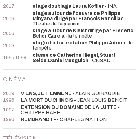
2017
stage doublage Laura Koffler
- INA
stage autour de l'oeuvre de Philippe
2013
Minyana dirigé par François Rancillac
-
Théatre de l'aquarium
stage autour de Kleist dirigé par Fréderic
2006
Bélier Garcia
- la tempête
stage d'interprétation Philippe Adrien
- la
2003
tempête
classe de Catherine Hiegel,Stuart
1995 1998
Seide,Daniel Mesguich
- CNSAD -
CINÉMA
2019
VIENS,JE T'EMMÈNE
- ALAIN GUIRAUDIE
1996
LA MORT DU CHINOIS
- JEAN LOUIS BENOIT
EXTENSION DU DOMAINE DE LA LUTTE
-
1997
OHILIPPE HAREL
1998
REMBRANDT -
- CHARLES MATTON
TÉLÉVISION