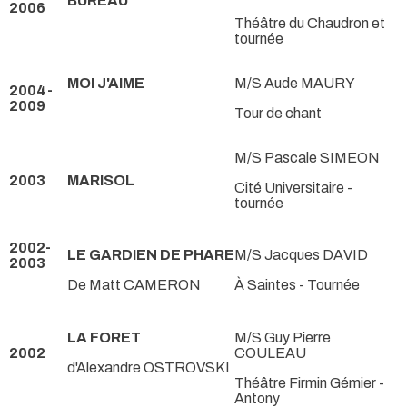
BUREAU
2006
Théâtre du Chaudron et
tournée
MOI J'AIME
M/S Aude MAURY
2004-
2009
Tour de chant
M/S Pascale SIMEON
2003
MARISOL
Cité Universitaire -
tournée
2002-
LE GARDIEN DE PHARE
M/S Jacques DAVID
2003
De Matt CAMERON
À Saintes - Tournée
LA FORET
M/S Guy Pierre
2002
COULEAU
d'Alexandre OSTROVSKI
Théâtre Firmin Gémier -
Antony