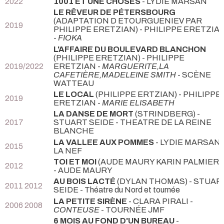
2022
1001 ET UNE CHOSES
- LYDIE MARSAN
LE RÊVEUR DE PÉTERSBOURG
(ADAPTATION D ETOURGUENIEV PAR
2019
PHILIPPE ERETZIAN) - PHILIPPE ERETZIA
-
FIOKA
L'AFFAIRE DU BOULEVARD BLANCHON
(PHILIPPE ERETZIAN) - PHILIPPE
2019/2022
ERETZIAN -
MARGUERITE,LA
CAFETIÈRE,MADELEINE SMITH
- SCÈNE
WATTEAU
LE LOCAL
(PHILIPPE ERTZIAN) - PHILIPPE
2019
ERETZIAN -
MARIE ELISABETH
LA DANSE DE MORT
(STRINDBERG) -
2017
STUART SEIDE
- THEATRE DE LA REINE
BLANCHE
LA VALLEE AUX POMMES
- LYDIE MARSAN
2015
LA NEF
TOI ET MOI
(AUDE MAURY KARIN PALMIERI)
2012
- AUDE MAURY
AU BOIS LACTÉ
(DYLAN THOMAS) - STUAR
2011 2012
SEIDE
- Théatre du Nord et tournée
LA PETITE SIRÈNE
- CLARA PIRALI -
2006 2008
CONTEUSE
- TOURNÉE JMF
6 MOIS AU FOND D'UN BUREAU
-