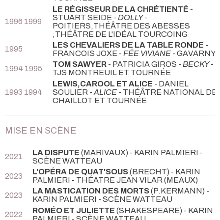
LE RÉGISSEUR DE LA CHRÉTIENTÉ
-
STUART SEIDE -
DOLLY
-
1996 1999
POITIERS,THÉÂTRE DES ABESSES
,THÉÂTRE DE L'IDÉAL TOURCOING
LES CHEVALIERS DE LA TABLE RONDE
-
1995
FRANCOIS JOXE -
FÉE VIVIANE
- GAVARNY
TOM SAWYER
- PATRICIA GIROS -
BECKY
-
1994 1995
TJS MONTREUIL ET TOURNÉE
LEWIS,CAROOL ET ALICE
- DANIEL
1993 1994
SOULIER -
ALICE
- THÉÂTRE NATIONAL DE
CHAILLOT ET TOURNÉE
MISE EN SCÈNE
LA DISPUTE
(MARIVAUX) - KARIN PALMIERI
-
2021
SCÈNE WATTEAU
L'OPÉRA DE QUAT'SOUS
(BRECHT) - KARIN
2023
PALMIERI
- THÉATRE JEAN VILAR (MEAUX)
LA MASTICATION DES MORTS
(P.KERMANN) -
2023
KARIN PALMIERI
- SCÈNE WATTEAU
ROMÉO ET JULIETTE
(SHAKESPEARE) - KARIN
2022
PALMIERI
- SCÈNE WATTEAU