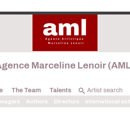
gence Marceline Lenoir (AM
e
The Team
Talents
enagers
Authors
Directors
International ac