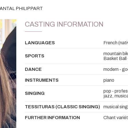
HANTAL PHILIPPART
CASTING INFORMATION
LANGUAGES
French (nativ
mountain bik
SPORTS
Basket Ball 
DANCE
modern - go
INSTRUMENTS
piano
pop - profes
SINGING
jazz, musica
TESSITURAS (CLASSIC SINGING)
musical sing
FURTHER INFORMATION
Chant variét