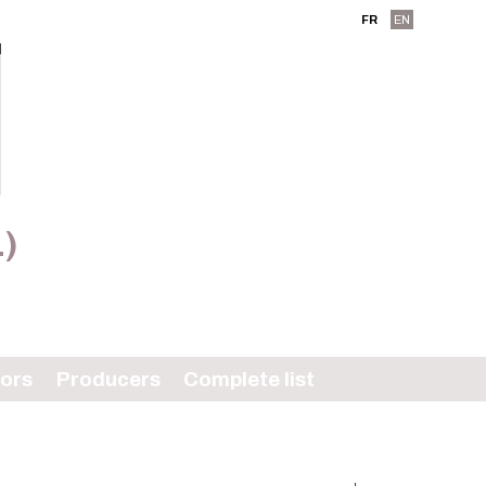
FR
EN
L)
tors
Producers
Complete list