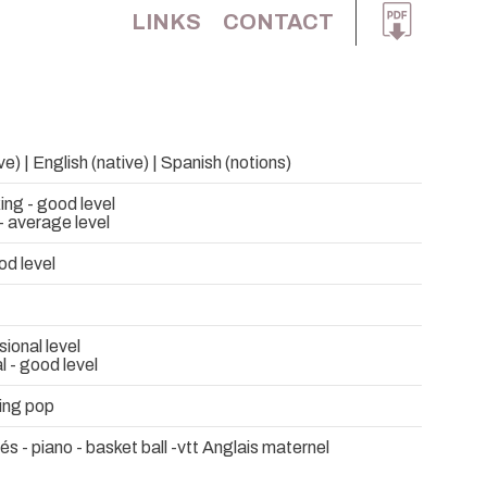
LINKS
CONTACT
e) | English (native) | Spanish (notions)
ing - good level
- average level
od level
sional level
l - good level
ing pop
és - piano - basket ball -vtt Anglais maternel