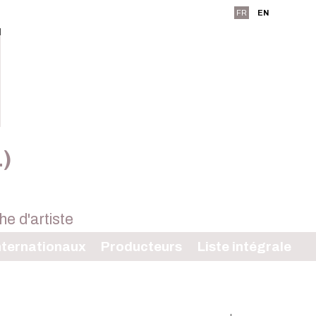
FR
EN
L)
ternationaux
Producteurs
Liste intégrale