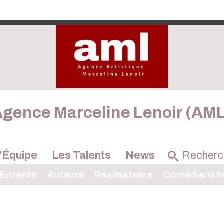
gence Marceline Lenoir (AM
'Équipe
Les Talents
News
 Enfants
Auteurs
Réalisateurs
Comédiens In