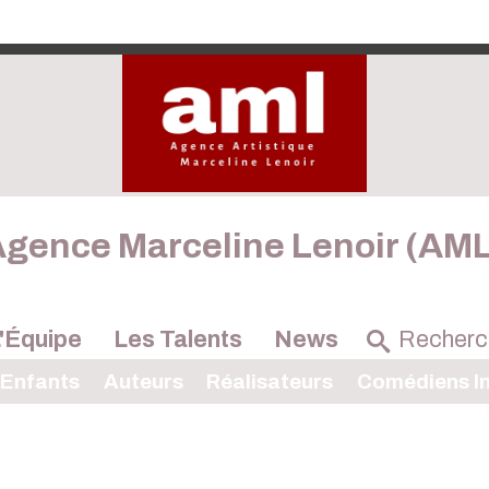
gence Marceline Lenoir (AM
'Équipe
Les Talents
News
 Enfants
Auteurs
Réalisateurs
Comédiens In