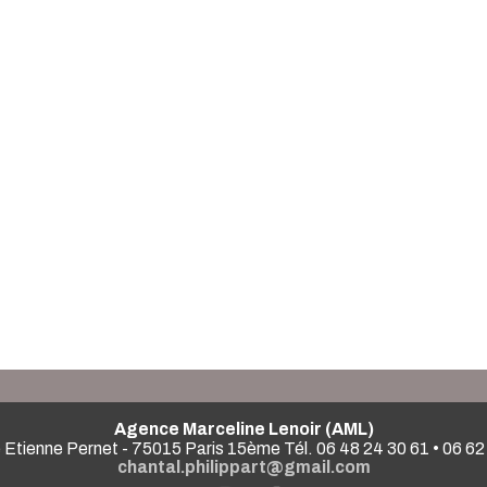
Agence Marceline Lenoir (AML)
 Etienne Pernet - 75015 Paris 15ème Tél. 06 48 24 30 61 • 06 62
chantal.philippart@gmail.com