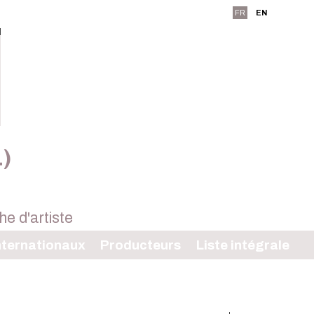
FR
EN
L)
ternationaux
Producteurs
Liste intégrale