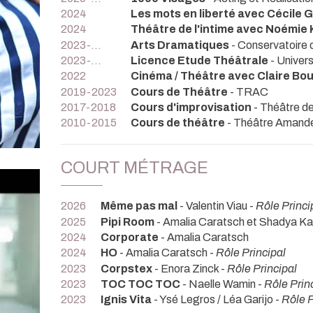
2024
Les mots en liberté avec Cécile 
2024
Théâtre de l'intime avec Noémie 
2023-...
Arts Dramatiques
- Conservatoire
2023-...
Licence Etude Théâtrale
- Univer
2022
Cinéma / Théâtre avec Claire Bou
2019-2023
Cours de Théâtre
- TRAC
2017-2018
Cours d'improvisation
- Théâtre d
2010-2015
Cours de théâtre
- Théâtre Amande
COURT MÉTRAGE
2026
Même pas mal
- Valentin Viau -
Rôle Princi
2025
Pipi Room
- Amalia Caratsch et Shadya Ka
2024
Corporate
- Amalia Caratsch
2024
HO
- Amalia Caratsch -
Rôle Principal
2023
Corpstex
- Enora Zinck -
Rôle Principal
2023
TOC TOC TOC
- Naelle Wamin -
Rôle Prin
2023
Ignis Vita
- Ysé Legros / Léa Garijo -
Rôle P