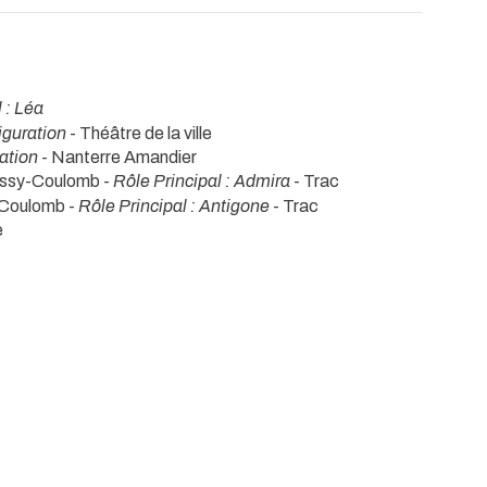
 : Léa
iguration
- Théâtre de la ville
ation
- Nanterre Amandier
ressy-Coulomb -
Rôle Principal : Admira
- Trac
y-Coulomb -
Rôle Principal : Antigone
- Trac
e