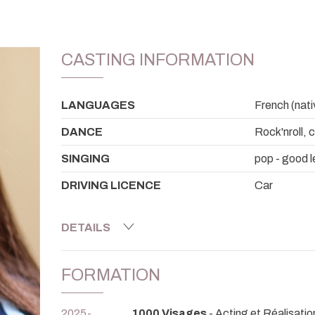
CASTING INFORMATION
LANGUAGES
French (nativ
DANCE
Rock'nroll, 
SINGING
pop - good l
DRIVING LICENCE
Car
DETAILS
FORMATION
2025-...
1000 Visages
- Acting et Réalisatio