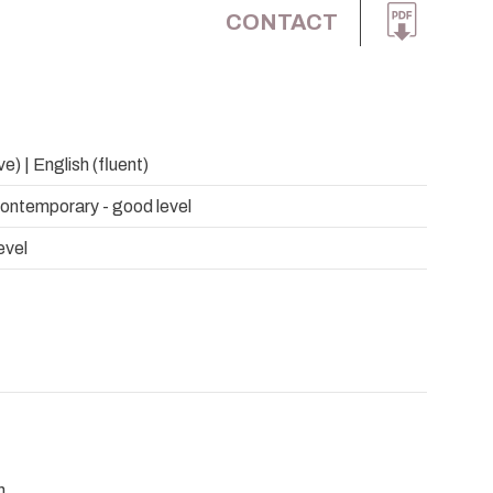
CONTACT
e) | English (fluent)
contemporary - good level
evel
n