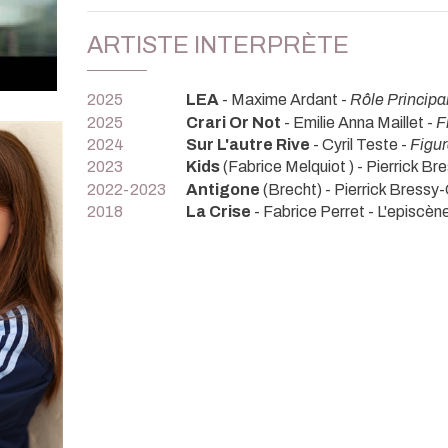
ARTISTE INTERPRÈTE
2025
LEA
- Maxime Ardant -
Rôle Principal
2025
Crari Or Not
- Emilie Anna Maillet -
F
2024
Sur L'autre Rive
- Cyril Teste -
Figur
2023
Kids
(Fabrice Melquiot ) - Pierrick B
2022-2023
Antigone
(Brecht) - Pierrick Bress
2018
La Crise
- Fabrice Perret
- L'episcèn