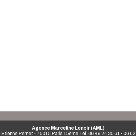
Agence Marceline Lenoir (AML)
 Etienne Pernet - 75015 Paris 15ème Tel. 06 48 24 30 61 • 06 62