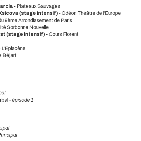
Garcia
- Plateaux Sauvages
Ksicova (stage intensif)
- Odéon Théâtre de l'Europe
 du 9ème Arrondissement de Paris
sité Sorbonne Nouvelle
st (stage intensif)
- Cours Florent
e L'Episcène
 Béjart
pal
rbal -
épisode 1
cipal
rincipal