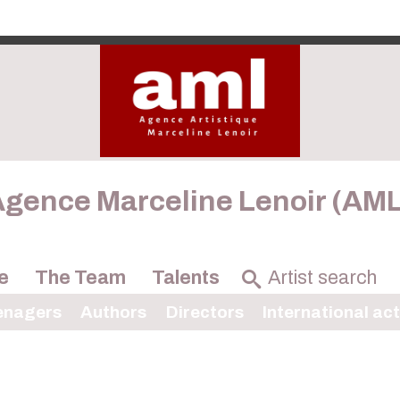
gence Marceline Lenoir (AM
e
The Team
Talents
enagers
Authors
Directors
International ac