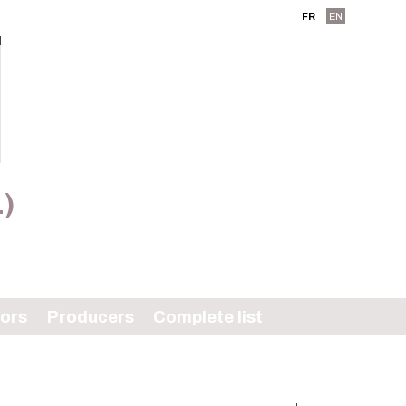
FR
EN
L)
tors
Producers
Complete list