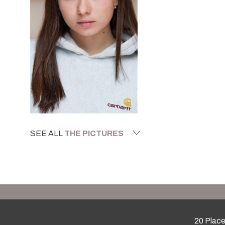
SEE ALL
THE PICTURES
20 Place