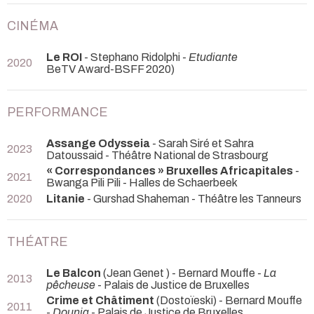
CINÉMA
Le ROI
- Stephano Ridolphi -
Etudiante
2020
BeTV Award-BSFF 2020)
PERFORMANCE
Assange Odysseia
- Sarah Siré et Sahra
2023
Datoussaid
- Théâtre National de Strasbourg
« Correspondances » Bruxelles Africapitales
-
2021
Bwanga Pili Pili
- Halles de Schaerbeek
2020
Litanie
- Gurshad Shaheman
- Théâtre les Tanneurs
THÉATRE
Le Balcon
(Jean Genet ) - Bernard Mouffe -
La
2013
pêcheuse
- Palais de Justice de Bruxelles
Crime et Châtiment
(Dostoïeski) - Bernard Mouffe
2011
-
Dounia
- Palais de Justice de Bruxelles