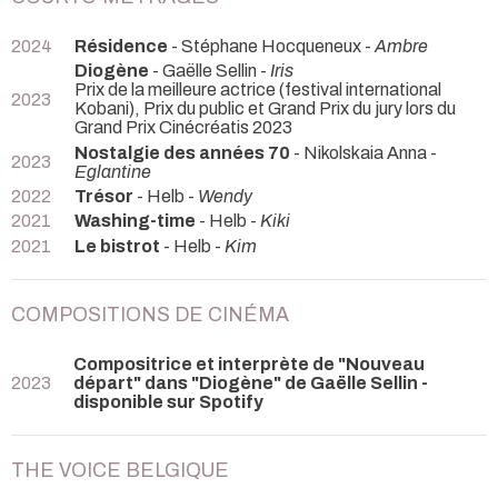
2024
Résidence
- Stéphane Hocqueneux -
Ambre
Diogène
- Gaëlle Sellin -
Iris
Prix de la meilleure actrice (festival international
2023
Kobani), Prix du public et Grand Prix du jury lors du
Grand Prix Cinécréatis 2023
Nostalgie des années 70
- Nikolskaia Anna -
2023
Eglantine
2022
Trésor
- Helb -
Wendy
2021
Washing-time
- Helb -
Kiki
2021
Le bistrot
- Helb -
Kim
COMPOSITIONS DE CINÉMA
Compositrice et interprète de "Nouveau
2023
départ" dans "Diogène" de Gaëlle Sellin -
disponible sur Spotify
THE VOICE BELGIQUE