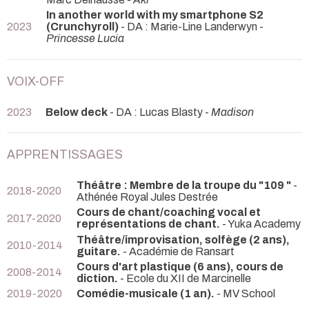
In another world with my smartphone S2
2023
(Crunchyroll)
- DA : Marie-Line Landerwyn -
Princesse Lucia
VOIX-OFF
2023
Below deck
- DA : Lucas Blasty -
Madison
APPRENTISSAGES
Théâtre : Membre de la troupe du "109 "
-
2018-2020
Athénée Royal Jules Destrée
Cours de chant/coaching vocal et
2017-2020
représentations de chant.
- Yuka Academy
Théâtre/improvisation, solfège (2 ans),
2010-2014
guitare.
- Académie de Ransart
Cours d'art plastique (6 ans), cours de
2008-2014
diction.
- Ecole du XII de Marcinelle
2019-2020
Comédie-musicale (1 an).
- MV School