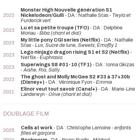
Monster High Nouvelle génération S1
2023
Nickelodeon/Gulli
- DA : Nathalie Stas -
Twyla et
Furderick vert
Lu et sa petite troupe (TFO)
- DA : Delphine
2023
Moriau -
Biba (chant et dial)
My little pony CGI series (Netflix)
- DA : Nathalie
2023
Stas -
Lux, Sucre de lune, Sweets, Emoflly 1
Lego ninjago dragon rising S1 et S2 (Netflix)
-
2023
Netflix -
Euphrasia
Superwings S8 #01-10 (TF1)
- DA : Ionna Gkizas
2023
-
Aishe, Ria, Sally.
The ghost and Molly McGee S2 #33 à 37+30b
2023
(Disney+)
- DA : Véronique Fyon -
Emmie
Elinor veut tout savoir (Canal+)
- DA : Marie-Line
2021
Landerwyn -
Olive (chant et dial)
DOUBLAGE FILM
Cells at work
- DA : Christophe Lemoine -
enfants
2025
filles et garçons
2024
Bookworm
- DA : Bruno Buidin -
Mildred