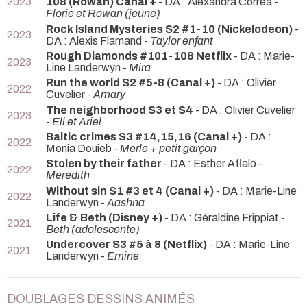
2023
108 (Rowan) Canal +
- DA : Alexandra Corréa -
Florie et Rowan (jeune)
Rock Island Mysteries S2 #1-10 (Nickelodeon)
-
2023
DA : Alexis Flamand -
Taylor enfant
Rough Diamonds #101-108 Netflix
- DA : Marie-
2023
Line Landerwyn -
Mira
Run the world S2 #5-8 (Canal +)
- DA : Olivier
2022
Cuvelier -
Amary
The neighborhood S3 et S4
- DA : Olivier Cuvelier
2023
-
Eli et Ariel
Baltic crimes S3 #14,15,16 (Canal +)
- DA :
2022
Monia Douieb -
Merle + petit garçon
Stolen by their father
- DA : Esther Aflalo -
2022
Meredith
Without sin S1 #3 et 4 (Canal +)
- DA : Marie-Line
2022
Landerwyn -
Aashna
Life & Beth (Disney +)
- DA : Géraldine Frippiat -
2021
Beth (adolescente)
Undercover S3 #5 à 8 (Netflix)
- DA : Marie-Line
2021
Landerwyn -
Emine
DOUBLAGES DESSINS ANIMÉS