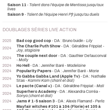
Saison 11
-
Talent dans l'équipe de Mentissa jusqu'aux
lives
Saison 9
-
Talent de l'équipe Henri Pfr jusqu'au duels
DOUBLAGES SÉRIES LIVE ACTION
2025
Bad cop good cop
- DA : Bruno buidin -
Lily
The Charlie Puth Show
- DA : Géraldine Frippiat -
2024
Joy, stagiaire
The couple next door
- DA : Gauthier Defauconval
2024
-
Molly
2024
Ho Hell
- DA : Jennifer Baré -
Madelaine
2024
Popularity Papers
- DA : Jennifer Baré -
Marie
Yo Gabba Gabba Land (Apple Tv)
- DA : Nathalie
2024
Stas -
Kammi Kam (chant et dial)
2024
Le pacte (Canal +)
- DA : Géraldine Frippiat -
Mali
Superhero Academy
- DA : Alexandra Corréa -
2024
Sonya (chant et dial)
2024
Jams # 1-5 saison 3
- DA : Alexis Flamand -
Perla
Mayfair witches #101 à 104 (Florie) et 105 à