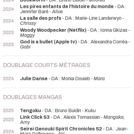
Les pires enfants de l'histoire du monde
- DA :
2024
Jennifer Baré -
Alice
La salle des profs
- DA : Marie-Line Landerwyn -
2024
Chrissy
Woody Woodpecker (Netflix)
- DA : Ionna Gkizas -
2023
Maggy
God is a bullet (Apple tv)
- DA : Alexandra Corréa -
2023
Gabi
DOUBLAGE COURTS-MÉTRAGES
2024
Julie Danse
- DA : Monia Douieb -
Mara
DOUBLAGES MANGAS
2025
Tengoku
- DA : Bruno Buidin -
Kuku
Link Click S3
- DA : Alexis Tomassian -
Mangaka,
2025
Amy
Seirei Genouki Spirit Chronicles S2
- DA : Jean-
2024
Marc Delhausse -
Aki