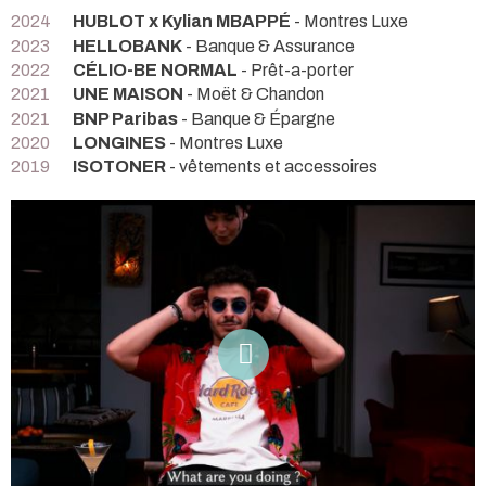
2024
HUBLOT x Kylian MBAPPÉ
- Montres Luxe
2023
HELLOBANK
- Banque & Assurance
2022
CÉLIO-BE NORMAL
- Prêt-a-porter
2021
UNE MAISON
- Moët & Chandon
2021
BNP Paribas
- Banque & Épargne
2020
LONGINES
- Montres Luxe
2019
ISOTONER
- vêtements et accessoires