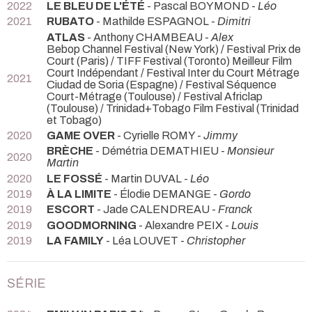
2022
LE BLEU DE L'ÉTÉ
- Pascal BOYMOND -
Léo
2021
RUBATO
- Mathilde ESPAGNOL -
Dimitri
ATLAS
- Anthony CHAMBEAU -
Alex
Bebop Channel Festival (New York) / Festival Prix de
Court (Paris) / TIFF Festival (Toronto) Meilleur Film
Court Indépendant / Festival Inter du Court Métrage
2021
Ciudad de Soria (Espagne) / Festival Séquence
Court-Métrage (Toulouse) / Festival Africlap
(Toulouse) / Trinidad+Tobago Film Festival (Trinidad
et Tobago)
2020
GAME OVER
- Cyrielle ROMY -
Jimmy
BRÈCHE
- Démétria DEMATHIEU -
Monsieur
2020
Martin
2020
LE FOSSÉ
- Martin DUVAL -
Léo
2019
À LA LIMITE
- Élodie DEMANGE -
Gordo
2019
ESCORT
- Jade CALENDREAU -
Franck
2019
GOODMORNING
- Alexandre PEIX -
Louis
2019
LA FAMILY
- Léa LOUVET -
Christopher
SÉRIE