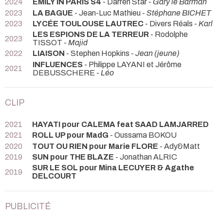
2024
EMILY IN PARIS S4
- Darren Star -
Gary le Barman
2023
LA BAGUE
- Jean-Luc Mathieu -
Stéphane BICHET
2023
LYCÉE TOULOUSE LAUTREC
- Divers Réals -
Karl
LES ESPIONS DE LA TERREUR
- Rodolphe
2023
TISSOT -
Majid
2022
LIAISON
- Stephen Hopkins -
Jean (jeune)
INFLUENCES
- Philippe LAYANI et Jérôme
2021
DEBUSSCHERE -
Léo
CLIP
2021
HAYATI pour CALEMA feat SAAD LAMJARRED
2021
ROLL UP pour MadG
- Oussama BOKOU
2020
TOUT OU RIEN pour Marie FLORE
- Ady&Matt
2019
SUN pour THE BLAZE
- Jonathan ALRIC
SUR LE SOL pour Mina LECUYER & Agathe
2019
DELCOURT
PUBLICITÉ