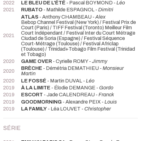
2022
LE BLEU DE L'ÉTÉ
- Pascal BOYMOND -
Léo
2021
RUBATO
- Mathilde ESPAGNOL -
Dimitri
ATLAS
- Anthony CHAMBEAU -
Alex
Bebop Channel Festival (New York) / Festival Prix de
Court (Paris) / TIFF Festival (Toronto) Meilleur Film
Court Indépendant / Festival Inter du Court Métrage
2021
Ciudad de Soria (Espagne) / Festival Séquence
Court-Métrage (Toulouse) / Festival Africlap
(Toulouse) / Trinidad+Tobago Film Festival (Trinidad
et Tobago)
2020
GAME OVER
- Cyrielle ROMY -
Jimmy
BRÈCHE
- Démétria DEMATHIEU -
Monsieur
2020
Martin
2020
LE FOSSÉ
- Martin DUVAL -
Léo
2019
À LA LIMITE
- Élodie DEMANGE -
Gordo
2019
ESCORT
- Jade CALENDREAU -
Franck
2019
GOODMORNING
- Alexandre PEIX -
Louis
2019
LA FAMILY
- Léa LOUVET -
Christopher
SÉRIE