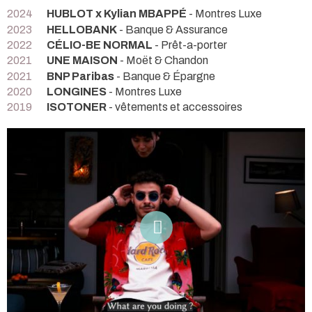
2024
HUBLOT x Kylian MBAPPÉ
- Montres Luxe
2023
HELLOBANK
- Banque & Assurance
2022
CÉLIO-BE NORMAL
- Prêt-a-porter
2021
UNE MAISON
- Moët & Chandon
2021
BNP Paribas
- Banque & Épargne
2020
LONGINES
- Montres Luxe
2019
ISOTONER
- vêtements et accessoires