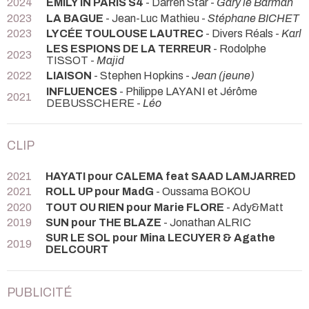
2024
EMILY IN PARIS S4
- Darren Star -
Gary le Barman
2023
LA BAGUE
- Jean-Luc Mathieu -
Stéphane BICHET
2023
LYCÉE TOULOUSE LAUTREC
- Divers Réals -
Karl
LES ESPIONS DE LA TERREUR
- Rodolphe
2023
TISSOT -
Majid
2022
LIAISON
- Stephen Hopkins -
Jean (jeune)
INFLUENCES
- Philippe LAYANI et Jérôme
2021
DEBUSSCHERE -
Léo
CLIP
2021
HAYATI pour CALEMA feat SAAD LAMJARRED
2021
ROLL UP pour MadG
- Oussama BOKOU
2020
TOUT OU RIEN pour Marie FLORE
- Ady&Matt
2019
SUN pour THE BLAZE
- Jonathan ALRIC
SUR LE SOL pour Mina LECUYER & Agathe
2019
DELCOURT
PUBLICITÉ