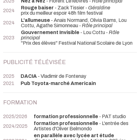
2025
Nez à Nez
- Florent Lefèbvres -
Rôle principal
Rouge baiser
- Zack Tissier -
Géraldine
2024
prix du meilleur espoir 48h film festival
L'allumeuse
- Anais Normand, Olivia Bams, Lou
2024
Cottu, Agathe Simonneau -
Rôle principal
Gouvernement Invisible
- Lou Cottu -
Rôle
2023
principal
"Prix des élèves" Festival National Scolaire de Lyon
PUBLICITÉ TÉLÉVISÉE
2025
DACIA
- Vladimir de Fontenay
2021
Pub Toyota-marché Americain
FORMATION
2025/2026
formation professionnelle
- PAT studio
formation professionnelle
- L'entrée des
2024/2025
Artistes d'Oliver Belmondo
en parallèle avec lycée art étude