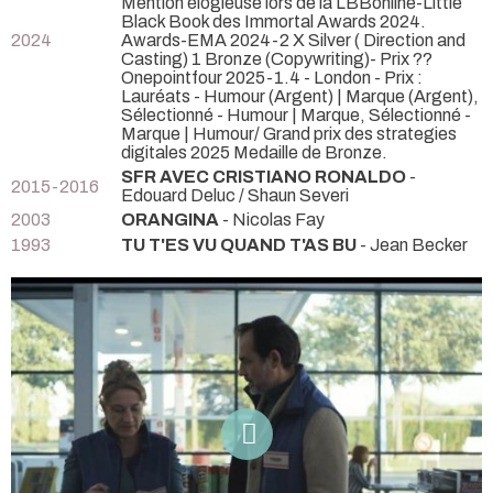
Mention élogieuse lors de la LBBonline-Little
Black Book des Immortal Awards 2024.
2024
Awards-EMA 2024-2 X Silver ( Direction and
Casting) 1 Bronze (Copywriting)- Prix ??
Onepointfour 2025-1.4 - London - Prix :
Lauréats - Humour (Argent) | Marque (Argent),
Sélectionné - Humour | Marque, Sélectionné -
Marque | Humour/ Grand prix des strategies
digitales 2025 Medaille de Bronze.
SFR AVEC CRISTIANO RONALDO
-
2015-2016
Edouard Deluc / Shaun Severi
2003
ORANGINA
- Nicolas Fay
1993
TU T'ES VU QUAND T'AS BU
- Jean Becker