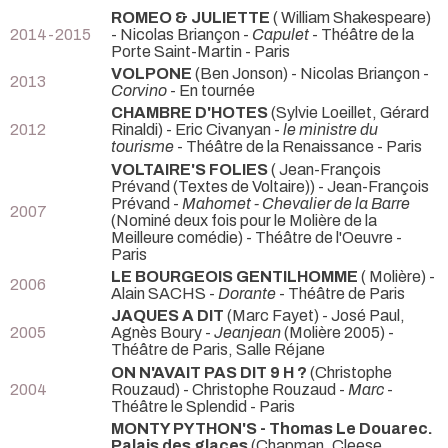
ROMEO & JULIETTE
( William Shakespeare)
2014-2015
- Nicolas Briançon -
Capulet
- Théâtre de la
Porte Saint-Martin - Paris
VOLPONE
(Ben Jonson) - Nicolas Briançon -
2013
Corvino
- En tournée
CHAMBRE D'HOTES
(Sylvie Loeillet, Gérard
2012
Rinaldi) - Eric Civanyan -
le ministre du
tourisme
- Théâtre de la Renaissance - Paris
VOLTAIRE'S FOLIES
( Jean-François
Prévand (Textes de Voltaire)) - Jean-François
Prévand -
Mahomet - Chevalier de la Barre
2007
(Nominé deux fois pour le Molière de la
Meilleure comédie) - Théâtre de l'Oeuvre -
Paris
LE BOURGEOIS GENTILHOMME
( Molière) -
2006
Alain SACHS -
Dorante
- Théâtre de Paris
JAQUES A DIT
(Marc Fayet) - José Paul,
2005
Agnès Boury -
Jeanjean
(Molière 2005) -
Théâtre de Paris, Salle Réjane
ON N'AVAIT PAS DIT 9 H ?
(Christophe
2004
Rouzaud) - Christophe Rouzaud -
Marc
-
Théâtre le Splendid - Paris
MONTY PYTHON'S - Thomas Le Douarec.
Palais des glaces
(Chapman, Cleese,