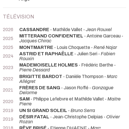
TÉLÉVISION
2026
CASSANDRE
- Mathilde Vallet -
Jean Rouxel
MITTERAND CONFIDENTIEL
- Antoine Garceau -
2025
Jacques Chirac
2025
MONTMARTRE
- Louis Choquette -
René Najar
ASTRID ET RAPHAËLLE
- Julien Seri -
Fabien
2024
Rouxin
MADEMOISELLE HOLMES
- Frédéric Berthe -
2023
Pierre Dessard
BRIGITTE BARDOT
- Danièle Thompson -
Marc
2022
Allégret
FRÈRES DE SANG
- Jason Roffé -
Gonzague
2021
Delorme
SAM
- Philippe Lefebvre et Mathilde Vallet -
Maitre
2020
Pierre
2019
UN SI GRAND SOLEIL
-
Bruno Serra
DÉSIR FATAL
- Jean-Christophe Delpias -
Olivier
2019
Rozan
2018
RÊVE BRISÉ
- Etienne DHAENE -
Marc