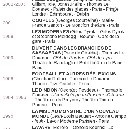
2002-2003
Gilliam, Idle, Jones,Palin) - Thomas Le
Douarec
- Palais des glaces - Paris - Fringe
Londre - Édimbourg. - Dublin
COUPLES
(Georges Courteline) - Marie-
2001
France Santon
- Le Montfort théâtre - Paris
LES MODERNES
(Gilles Dyrek) - Gilles Dyrek
1999
et Stéphane Meldegg -
Bourrin
- Café de la
gare - Paris
DU VENT DANS LES BRANCHES DE
SASSAFRAS
(René de Obaldia) - Thomas Le
1999
Douarec -
Œil-de-Perdrix - Œil-de-Lynx
-
Théâtre le Ranelagh et Petit théâtre de Paris -
Paris
FOOTBALL ET AUTRES RÉFLEXIONS
1998
(Christian Rullier) - Thomas Le Douarec
-
Théatre Rive Gauche - Paris
LE DINDON
(Georges Feydeau) - Thomas le
Douarec -
Jean-Soldignac-Pinchard-Gérome
1994-1996
- Théâtre de la Bruyère / Théâtre Tristan
Bernard - Paris
LA MISE AU MONSTRE D'UN NOUVEAU
1995
MONDE
(Jean-Louis Bauuer) - Antoine Campo
-
Inuk
- Lavoir Moderne Parisien - Paris
L'AVARE
(Molière) - Ophélie Koering -
La