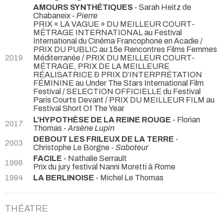
AMOURS SYNTHÉTIQUES
- Sarah Heitz de
Chabaneix -
Pierre
PRIX « LA VAGUE » DU MEILLEUR COURT-
MÉTRAGE INTERNATIONAL au Festival
International du Cinéma Francophone en Acadie /
PRIX DU PUBLIC au 15e Rencontres Films Femmes
2019
Méditerranée / PRIX DU MEILLEUR COURT-
MÉTRAGE, PRIX DE LA MEILLEURE
RÉALISATRICE & PRIX D’INTERPRÉTATION
FÉMININE au Under The Stars International Film
Festival / SELECTION OFFICIELLE du Festival
Paris Courts Devant / PRIX DU MEILLEUR FILM au
Festival Short Of The Year
L’HYPOTHÈSE DE LA REINE ROUGE
- Florian
2017
Thomas -
Arsène Lupin
DEBOUT LES FRILEUX DE LA TERRE
-
2003
Christophe Le Borgne -
Saboteur
FACILE
- Nathalie Serrault
1998
Prix du jury festival Nanni Moretti à Rome
1994
LA BERLINOISE
- Michel Le Thomas
THÉATRE