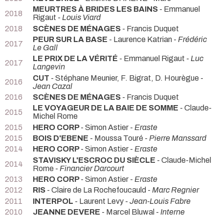
MEURTRES À BRIDES LES BAINS
- Emmanuel
2018
Rigaut -
Louis Viard
2018
SCÈNES DE MÉNAGES
- Francis Duquet
PEUR SUR LA BASE
- Laurence Katrian -
Frédéric
2017
Le Gall
LE PRIX DE LA VÉRITÉ
- Emmanuel Rigaut -
Luc
2017
Langevin
CUT
- Stéphane Meunier, F. Bigrat, D. Hourègue -
2016
Jean Cazal
2016
SCÈNES DE MÉNAGES
- Francis Duquet
LE VOYAGEUR DE LA BAIE DE SOMME
- Claude-
2015
Michel Rome
2015
HERO CORP
- Simon Astier -
Eraste
2015
BOIS D'EBENE
- Moussa Touré -
Pierre Manssard
2014
HERO CORP
- Simon Astier -
Eraste
STAVISKY L'ESCROC DU SIÈCLE
- Claude-Michel
2014
Rome -
Financier Darcourt
2013
HERO CORP
- Simon Astier -
Eraste
2012
RIS
- Claire de La Rochefoucauld -
Marc Regnier
2011
INTERPOL
- Laurent Levy -
Jean-Louis Fabre
2010
JEANNE DEVERE
- Marcel Bluwal -
Interne