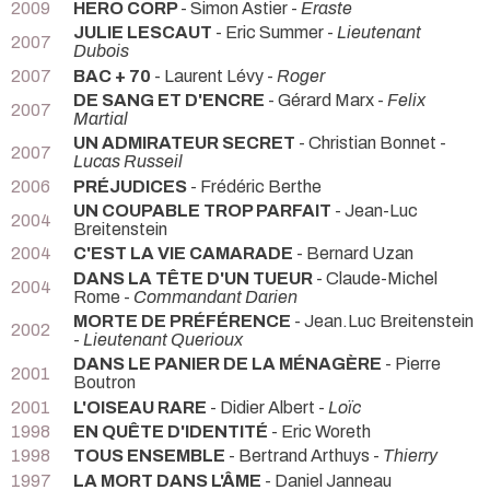
2009
HERO CORP
- Simon Astier -
Eraste
JULIE LESCAUT
- Eric Summer -
Lieutenant
2007
Dubois
2007
BAC + 70
- Laurent Lévy -
Roger
DE SANG ET D'ENCRE
- Gérard Marx -
Felix
2007
Martial
UN ADMIRATEUR SECRET
- Christian Bonnet -
2007
Lucas Russeil
2006
PRÉJUDICES
- Frédéric Berthe
UN COUPABLE TROP PARFAIT
- Jean-Luc
2004
Breitenstein
2004
C'EST LA VIE CAMARADE
- Bernard Uzan
DANS LA TÊTE D'UN TUEUR
- Claude-Michel
2004
Rome -
Commandant Darien
MORTE DE PRÉFÉRENCE
- Jean.Luc Breitenstein
2002
-
Lieutenant Querioux
DANS LE PANIER DE LA MÉNAGÈRE
- Pierre
2001
Boutron
2001
L'OISEAU RARE
- Didier Albert -
Loïc
1998
EN QUÊTE D'IDENTITÉ
- Eric Woreth
1998
TOUS ENSEMBLE
- Bertrand Arthuys -
Thierry
1997
LA MORT DANS L'ÂME
- Daniel Janneau