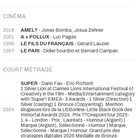
CINÉMA
2018
AMEL?
- Jonas Bomba, Josua Zehner
2001
A + POLLUX
- Luc Pagès
1999
LE FILS DU FRANÇAIS
- Gérard Lauzier
1997
LE PARI
- Didier bourdon et Bernard Campan
COURT MÉTRAGE
SUPER
- Dario Fau -
Eric Richard
1 Silver Lion at Cannes Lions International Festival of
Creativity in the Film - Media/Entertainment category
with ‘Super’! EMEA- 3 Awards - 1 Silver (Direction) 1
Silver (casting) 1 Bronze (Copywritng). Mention
2024
élogieuse lors de la LBBonline-Little Black Book des
Immortal Awards 2024. Prix ??Onepointfour 2025-
1.4 - London - Prix : Lauréats - Humour (Argent) |
Marque (Argent), Sélectionné - Humour | Marque,
Sélectionné - Marque | Humour. Grand prix des
strategies digitales 2025 Medaille de Bronze.