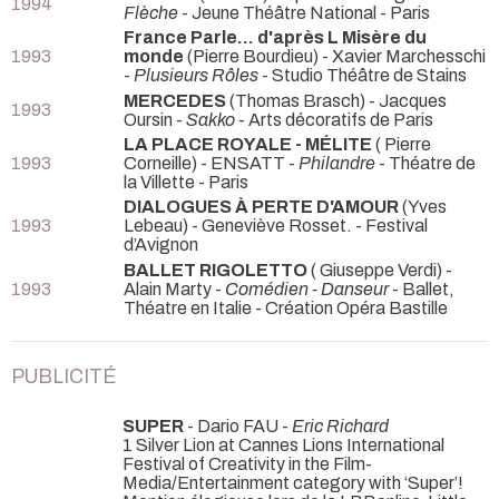
1994
Flèche
- Jeune Théâtre National - Paris
France Parle... d'après L Misère du
1993
monde
(Pierre Bourdieu) - Xavier Marchesschi
-
Plusieurs Rôles
- Studio Théâtre de Stains
MERCEDES
(Thomas Brasch) - Jacques
1993
Oursin -
Sakko
- Arts décoratifs de Paris
LA PLACE ROYALE - MÉLITE
( Pierre
1993
Corneille) - ENSATT -
Philandre
- Théatre de
la Villette - Paris
DIALOGUES À PERTE D'AMOUR
(Yves
1993
Lebeau) - Geneviève Rosset.
- Festival
d’Avignon
BALLET RIGOLETTO
( Giuseppe Verdi) -
1993
Alain Marty -
Comédien - Danseur
- Ballet,
Théatre en Italie - Création Opéra Bastille
PUBLICITÉ
SUPER
- Dario FAU -
Eric Richard
1 Silver Lion at Cannes Lions International
Festival of Creativity in the Film-
Media/Entertainment category with ‘Super’!