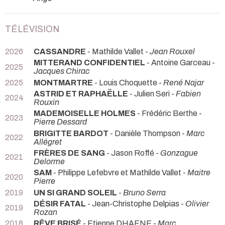
TÉLÉVISION
2026
CASSANDRE
- Mathilde Vallet -
Jean Rouxel
MITTERAND CONFIDENTIEL
- Antoine Garceau -
2025
Jacques Chirac
2025
MONTMARTRE
- Louis Choquette -
René Najar
ASTRID ET RAPHAËLLE
- Julien Seri -
Fabien
2024
Rouxin
MADEMOISELLE HOLMES
- Frédéric Berthe -
2023
Pierre Dessard
BRIGITTE BARDOT
- Danièle Thompson -
Marc
2022
Allégret
FRÈRES DE SANG
- Jason Roffé -
Gonzague
2021
Delorme
SAM
- Philippe Lefebvre et Mathilde Vallet -
Maitre
2020
Pierre
2019
UN SI GRAND SOLEIL
-
Bruno Serra
DÉSIR FATAL
- Jean-Christophe Delpias -
Olivier
2019
Rozan
2018
RÊVE BRISÉ
- Etienne DHAENE -
Marc