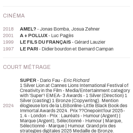
CINÉMA
2018
AMEL?
- Jonas Bomba, Josua Zehner
2001
A + POLLUX
- Luc Pagès
1999
LE FILS DU FRANÇAIS
- Gérard Lauzier
1997
LE PARI
- Didier bourdon et Bernard Campan
COURT MÉTRAGE
SUPER
- Dario Fau -
Eric Richard
1 Silver Lion at Cannes Lions International Festival of
Creativity in the Film - Media/Entertainment category
with ‘Super’! EMEA- 3 Awards - 1 Silver (Direction) 1
Silver (casting) 1 Bronze (Copywritng). Mention
2024
élogieuse lors de la LBBonline-Little Black Book des
Immortal Awards 2024. Prix ??Onepointfour 2025-
1.4 - London - Prix : Lauréats - Humour (Argent) |
Marque (Argent), Sélectionné - Humour | Marque,
Sélectionné - Marque | Humour. Grand prix des
strategies digitales 2025 Medaille de Bronze.