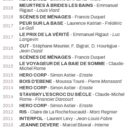
MEURTRES À BRIDES LES BAINS
- Emmanuel
2018
Rigaut -
Louis Viard
2018
SCÈNES DE MÉNAGES
- Francis Duquet
PEUR SUR LA BASE
- Laurence Katrian -
Frédéric
2017
Le Gall
LE PRIX DE LA VÉRITÉ
- Emmanuel Rigaut -
Luc
2017
Langevin
CUT
- Stéphane Meunier, F. Bigrat, D. Hourègue -
2016
Jean Cazal
2016
SCÈNES DE MÉNAGES
- Francis Duquet
LE VOYAGEUR DE LA BAIE DE SOMME
- Claude-
2015
Michel Rome
2015
HERO CORP
- Simon Astier -
Eraste
2015
BOIS D'EBENE
- Moussa Touré -
Pierre Manssard
2014
HERO CORP
- Simon Astier -
Eraste
STAVISKY L'ESCROC DU SIÈCLE
- Claude-Michel
2014
Rome -
Financier Darcourt
2013
HERO CORP
- Simon Astier -
Eraste
2012
RIS
- Claire de La Rochefoucauld -
Marc Regnier
2011
INTERPOL
- Laurent Levy -
Jean-Louis Fabre
2010
JEANNE DEVERE
- Marcel Bluwal -
Interne