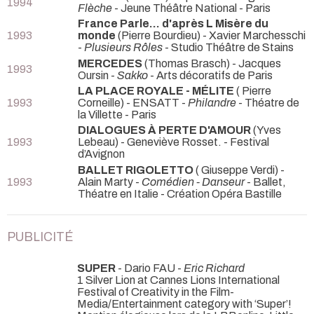
1994
Flèche
- Jeune Théâtre National - Paris
France Parle... d'après L Misère du
1993
monde
(Pierre Bourdieu) - Xavier Marchesschi
-
Plusieurs Rôles
- Studio Théâtre de Stains
MERCEDES
(Thomas Brasch) - Jacques
1993
Oursin -
Sakko
- Arts décoratifs de Paris
LA PLACE ROYALE - MÉLITE
( Pierre
1993
Corneille) - ENSATT -
Philandre
- Théatre de
la Villette - Paris
DIALOGUES À PERTE D'AMOUR
(Yves
1993
Lebeau) - Geneviève Rosset.
- Festival
d’Avignon
BALLET RIGOLETTO
( Giuseppe Verdi) -
1993
Alain Marty -
Comédien - Danseur
- Ballet,
Théatre en Italie - Création Opéra Bastille
PUBLICITÉ
SUPER
- Dario FAU -
Eric Richard
1 Silver Lion at Cannes Lions International
Festival of Creativity in the Film-
Media/Entertainment category with ‘Super’!