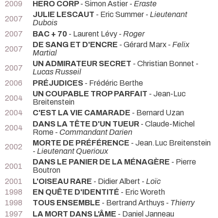
2009
HERO CORP
- Simon Astier -
Eraste
JULIE LESCAUT
- Eric Summer -
Lieutenant
2007
Dubois
2007
BAC + 70
- Laurent Lévy -
Roger
DE SANG ET D'ENCRE
- Gérard Marx -
Felix
2007
Martial
UN ADMIRATEUR SECRET
- Christian Bonnet -
2007
Lucas Russeil
2006
PRÉJUDICES
- Frédéric Berthe
UN COUPABLE TROP PARFAIT
- Jean-Luc
2004
Breitenstein
2004
C'EST LA VIE CAMARADE
- Bernard Uzan
DANS LA TÊTE D'UN TUEUR
- Claude-Michel
2004
Rome -
Commandant Darien
MORTE DE PRÉFÉRENCE
- Jean.Luc Breitenstein
2002
-
Lieutenant Querioux
DANS LE PANIER DE LA MÉNAGÈRE
- Pierre
2001
Boutron
2001
L'OISEAU RARE
- Didier Albert -
Loïc
1998
EN QUÊTE D'IDENTITÉ
- Eric Woreth
1998
TOUS ENSEMBLE
- Bertrand Arthuys -
Thierry
1997
LA MORT DANS L'ÂME
- Daniel Janneau