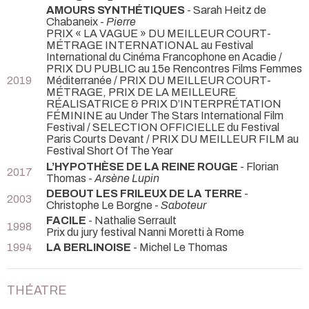
AMOURS SYNTHÉTIQUES
- Sarah Heitz de
Chabaneix -
Pierre
PRIX « LA VAGUE » DU MEILLEUR COURT-
MÉTRAGE INTERNATIONAL au Festival
International du Cinéma Francophone en Acadie /
PRIX DU PUBLIC au 15e Rencontres Films Femmes
2019
Méditerranée / PRIX DU MEILLEUR COURT-
MÉTRAGE, PRIX DE LA MEILLEURE
RÉALISATRICE & PRIX D’INTERPRÉTATION
FÉMININE au Under The Stars International Film
Festival / SELECTION OFFICIELLE du Festival
Paris Courts Devant / PRIX DU MEILLEUR FILM au
Festival Short Of The Year
L’HYPOTHÈSE DE LA REINE ROUGE
- Florian
2017
Thomas -
Arsène Lupin
DEBOUT LES FRILEUX DE LA TERRE
-
2003
Christophe Le Borgne -
Saboteur
FACILE
- Nathalie Serrault
1998
Prix du jury festival Nanni Moretti à Rome
1994
LA BERLINOISE
- Michel Le Thomas
THÉATRE