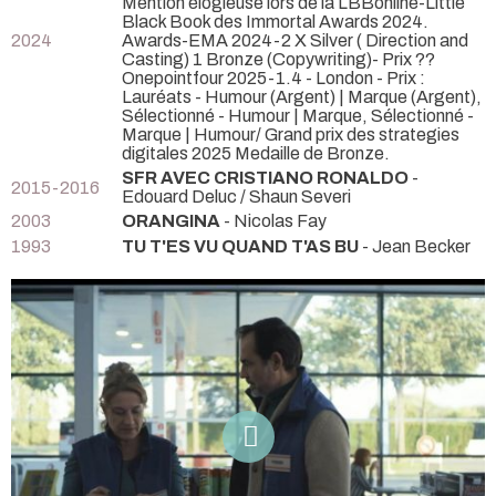
Mention élogieuse lors de la LBBonline-Little
Black Book des Immortal Awards 2024.
2024
Awards-EMA 2024-2 X Silver ( Direction and
Casting) 1 Bronze (Copywriting)- Prix ??
Onepointfour 2025-1.4 - London - Prix :
Lauréats - Humour (Argent) | Marque (Argent),
Sélectionné - Humour | Marque, Sélectionné -
Marque | Humour/ Grand prix des strategies
digitales 2025 Medaille de Bronze.
SFR AVEC CRISTIANO RONALDO
-
2015-2016
Edouard Deluc / Shaun Severi
2003
ORANGINA
- Nicolas Fay
1993
TU T'ES VU QUAND T'AS BU
- Jean Becker