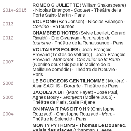
ROMEO & JULIETTE
( William Shakespeare)
2014-2015
- Nicolas Briançon -
Capulet
- Théâtre de la
Porte Saint-Martin - Paris
VOLPONE
(Ben Jonson) - Nicolas Briançon -
2013
Corvino
- En tournée
CHAMBRE D'HOTES
(Sylvie Loeillet, Gérard
2012
Rinaldi) - Eric Civanyan -
le ministre du
tourisme
- Théâtre de la Renaissance - Paris
VOLTAIRE'S FOLIES
( Jean-François
Prévand (Textes de Voltaire)) - Jean-François
Prévand -
Mahomet - Chevalier de la Barre
2007
(Nominé deux fois pour le Molière de la
Meilleure comédie) - Théâtre de l'Oeuvre -
Paris
LE BOURGEOIS GENTILHOMME
( Molière) -
2006
Alain SACHS -
Dorante
- Théâtre de Paris
JAQUES A DIT
(Marc Fayet) - José Paul,
2005
Agnès Boury -
Jeanjean
(Molière 2005) -
Théâtre de Paris, Salle Réjane
ON N'AVAIT PAS DIT 9 H ?
(Christophe
2004
Rouzaud) - Christophe Rouzaud -
Marc
-
Théâtre le Splendid - Paris
MONTY PYTHON'S - Thomas Le Douarec.
Palais des glaces
(Chapman, Cleese,