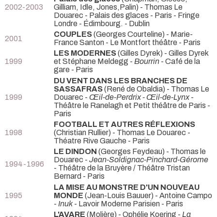
2002-2003
Gilliam, Idle, Jones,Palin) - Thomas Le
Douarec
- Palais des glaces - Paris - Fringe
Londre - Édimbourg. - Dublin
COUPLES
(Georges Courteline) - Marie-
2001
France Santon
- Le Montfort théâtre - Paris
LES MODERNES
(Gilles Dyrek) - Gilles Dyrek
1999
et Stéphane Meldegg -
Bourrin
- Café de la
gare - Paris
DU VENT DANS LES BRANCHES DE
SASSAFRAS
(René de Obaldia) - Thomas Le
1999
Douarec -
Œil-de-Perdrix - Œil-de-Lynx
-
Théâtre le Ranelagh et Petit théâtre de Paris -
Paris
FOOTBALL ET AUTRES RÉFLEXIONS
1998
(Christian Rullier) - Thomas Le Douarec
-
Théatre Rive Gauche - Paris
LE DINDON
(Georges Feydeau) - Thomas le
Douarec -
Jean-Soldignac-Pinchard-Gérome
1994-1996
- Théâtre de la Bruyère / Théâtre Tristan
Bernard - Paris
LA MISE AU MONSTRE D'UN NOUVEAU
1995
MONDE
(Jean-Louis Bauuer) - Antoine Campo
-
Inuk
- Lavoir Moderne Parisien - Paris
L'AVARE
(Molière) - Ophélie Koering -
La