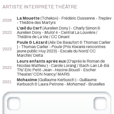
ARTISTE INTERPRÈTE THÉÂTRE
La Mouette
(Tchekov) - Frédéric Dussenne -
Treplev
2026
- Théâtre des Martyrs
L'œil du Cerf
(Aurelien Dony ) - Charly Simon &
2023
Aurelien Dony -
Mulot 4
- Central La Louvière /
Théâtre de La Vie / CC Dinant
Poule & Lézard
(Alix De Beaufort & Thomas Carlier
) - Thomas Carlier -
Poule
(Prix Kiwanis rencontres
2023
jeune public Huy 2023) - Escale du Nord/ CC
Marchin/ Delta
Leurs enfants après eux
(D'après le Roman de
Nicolas Mathieu ) - Carole Lorang / Bach-Lan Lê-Bà
2022
Thi/ Eric Petit-Jean -
Hacine Bouali
- Escher
Theater/ CDN Nancy/ MARS
Mohaxime
(Guillaume Kerbusch ) - Guillaume
2021
Kerbusch & Laura Petrone -
Mohamed
- Bruxelles