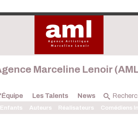
gence Marceline Lenoir (AM
'Équipe
Les Talents
News
 Enfants
Auteurs
Réalisateurs
Comédiens In