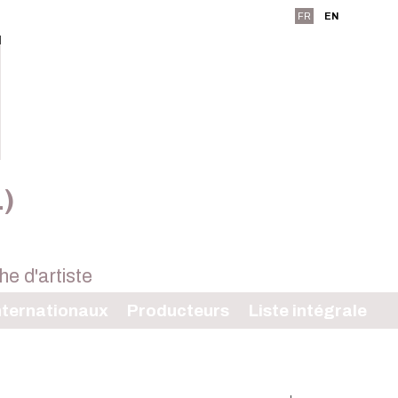
FR
EN
L)
ternationaux
Producteurs
Liste intégrale