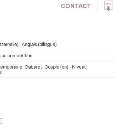
CONTACT
ernelle) | Anglais (bilingue)
eau compétition
temporaine, Cabaret, Couple (en) - Niveau
el
E