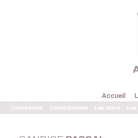
A
Accueil
L
Comédiens
Comédiennes
Les Ados
Les