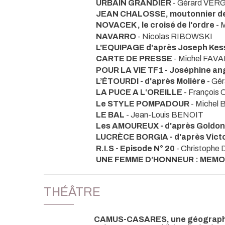
URBAIN GRANDIER
- Gérard VER
JEAN CHALOSSE, moutonnier d
NOVACEK , le croisé de l'ordre
- 
NAVARRO
- Nicolas RIBOWSKI
L'EQUIPAGE d'après Joseph Kes
CARTE DE PRESSE
- Michel FAV
POUR LA VIE TF1 - Joséphine an
L’ÉTOURDI - d'après Molière
- Gé
LA PUCE A L‘OREILLE
- Françoi
Le STYLE POMPADOUR
- Michel
LE BAL
- Jean-Louis BENOIT
Les AMOUREUX - d'après Goldon
LUCRÈCE BORGIA - d'après Vict
R.I.S - Episode N° 20
- Christoph
UNE FEMME D’HONNEUR : MEMO
THÉÂTRE
CAMUS-CASARES, une géograph