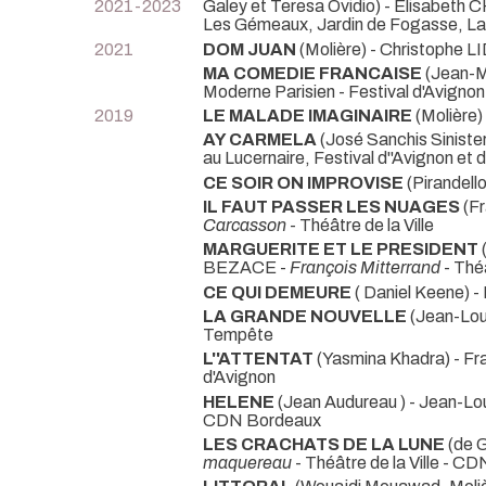
2021-2023
Galey et Teresa Ovidio) - Elisabet
Les Gémeaux, Jardin de Fogasse, La 
2021
DOM JUAN
(Molière) - Christophe 
MA COMEDIE FRANCAISE
(Jean-M
Moderne Parisien - Festival d'Avignon
2019
LE MALADE IMAGINAIRE
(Molière)
AY CARMELA
(José Sanchis Sinist
au Lucernaire, Festival d''Avignon et 
CE SOIR ON IMPROVISE
(Pirandell
IL FAUT PASSER LES NUAGES
(F
Carcasson
- Théâtre de la Ville
MARGUERITE ET LE PRESIDENT
BEZACE -
François Mitterrand
- Théâ
CE QUI DEMEURE
( Daniel Keene)
LA GRANDE NOUVELLE
(Jean-Lou
Tempête
L''ATTENTAT
(Yasmina Khadra) - 
d'Avignon
HELENE
(Jean Audureau ) - Jean-L
CDN Bordeaux
LES CRACHATS DE LA LUNE
(de 
maquereau
- Théâtre de la Ville - C