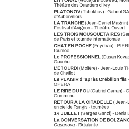
LITTORAL
(Wouajdi Mouawad, Molièr
Théâtre des Quartiers d’Ivry
PLATONOV
(Tchekhov) - Gabriel 
d''Aubervilliers
LA TRANCHE
(Jean-Daniel Magnin)
Festival d'Avignon – Théâtre Ouvert
LES TROIS MOUSQUETAIRES
(Se
de Paris et tournée internationale
CHAT EN POCHE
(Feydeau) - PIE
tournée
Le PROFESSIONNEL
(Dusan Kova
Gauche
L'ETOURDI
(Molière) - Jean-Louis 
de Chaillot
Le PLAISIR d''après Crébillon fils
OPERA
LE RIRE DU FOU
(Gabriel Garran) 
Commune
RETOUR A LA CITADELLE
( Jean-
en ciel de Rungis - tournées
14 JUILLET
(Serges Ganzl) - Deni
La CONVERSATION DE BOLZAN
Casanova
- l''Atalante