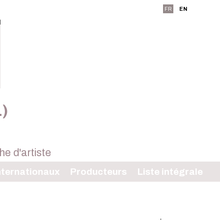
FR
EN
L)
ternationaux
Producteurs
Liste intégrale