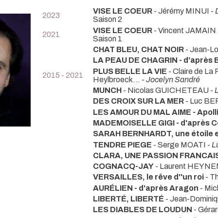
VISE LE COEUR
- Jérémy MINUI -
2023
Saison 2
VISE LE COEUR
- Vincent JAMAIN
2021
Saison 1
CHAT BLEU, CHAT NOIR
- Jean-L
LA PEAU DE CHAGRIN - d'après 
PLUS BELLE LA VIE
- Claire de La
2015 - 2021
Heylbroeck... -
Jocelyn Sandré
MUNCH
- Nicolas GUICHETEAU -
DES CROIX SUR LA MER
- Luc B
LES AMOUR DU MAL AIME - Apolli
MADEMOISELLE GIGI - d'après C
SARAH BERNHARDT, une étoile en
TENDRE PIEGE
- Serge MOATI -
L
CLARA, UNE PASSION FRANCAI
COGNACQ-JAY
- Laurent HEYN
VERSAILLES, le rêve d''un roi
- T
AURÉLIEN - d'après Aragon
- Mi
LIBERTÉ, LIBERTÉ
- Jean-Domi
LES DIABLES DE LOUDUN
- Géra