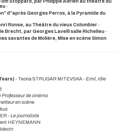
Tom Stoppard, par Philippe Adrien au théâtre du
ieu
-
Non" d''après Georges Perros, à la Pyramide du
enri Ronse, au Théâtre du vieux Colombier
-
 Brecht, par Georges Lavelli salle Richelieu
-
mes savantes de Molière, Mise en scène Simon
Tears)
- Teona STRUGAR MITEVSKA -
Emil, rôle
d
e Professeur de cinéma
metteur en scène
kus
IER -
Le journaliste
urent HEYNEMANN
édecin