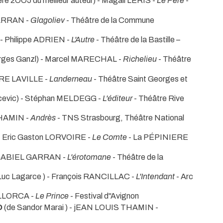
e 2OO5 du meilleur auteur) - Magali LERIS -
Le Père
-
GARRAN -
Glagoliev
- Théâtre de la Commune
 - Philippe ADRIEN -
L'Autre
- Théâtre de la Bastille –
rges Ganzl) - Marcel MARECHAL -
Richelieu
- Théâtre
RRE LAVILLE -
Landerneau
- Théâtre Saint Georges et
cevic) - Stéphan MELDEGG -
L'éditeur
- Théâtre Rive
THAMIN -
Andrès
- TNS Strasbourg, Théâtre National
- Eric Gaston LORVOIRE -
Le Comte
- La PÉPINIERE
- GABIEL GARRAN -
L'érotomane
- Théâtre de la
Luc Lagarce ) - François RANCILLAC -
L'Intendant
- Arc
s LLORCA -
Le Prince
- Festival d''Avignon
O
(de Sandor Marai ) - jEAN LOUIS THAMIN -