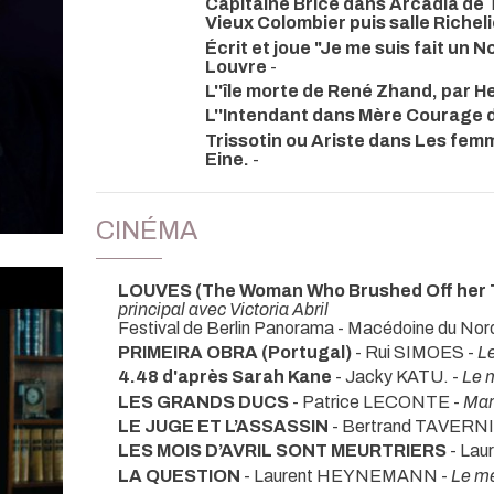
Capitaine Brice dans Arcadia de 
Vieux Colombier puis salle Richel
Écrit et joue "Je me suis fait un 
Louvre
-
L''île morte de René Zhand, par H
L''Intendant dans Mère Courage de
Trissotin ou Ariste dans Les fem
Eine.
-
CINÉMA
LOUVES (The Woman Who Brushed Off her 
principal avec Victoria Abril
Festival de Berlin Panorama - Macédoine du Nor
PRIMEIRA OBRA (Portugal)
- Rui SIMOES -
L
4.48 d'après Sarah Kane
- Jacky KATU. -
Le 
LES GRANDS DUCS
- Patrice LECONTE -
Mar
LE JUGE ET L’ASSASSIN
- Bertrand TAVERN
LES MOIS D’AVRIL SONT MEURTRIERS
- La
LA QUESTION
- Laurent HEYNEMANN -
Le m