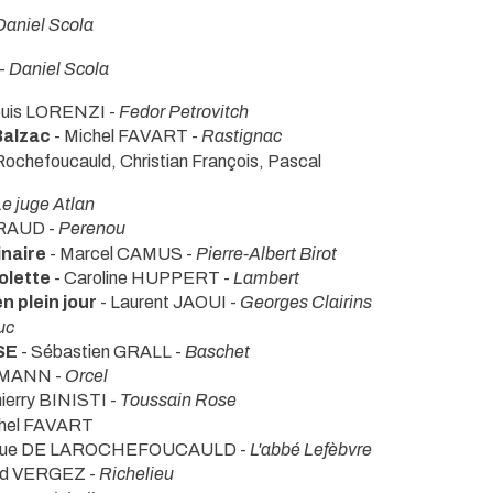
Daniel Scola
 -
Daniel Scola
ouis LORENZI -
Fedor Petrovitch
Balzac
- Michel FAVART -
Rastignac
 Rochefoucauld, Christian François, Pascal
Le juge Atlan
ERAUD -
Perenou
naire
- Marcel CAMUS -
Pierre-Albert Birot
olette
- Caroline HUPPERT -
Lambert
 plein jour
- Laurent JAOUI -
Georges Clairins
uc
SE
- Sébastien GRALL -
Baschet
EMANN -
Orcel
hierry BINISTI -
Toussain Rose
chel FAVART
nique DE LAROCHEFOUCAULD -
L'abbé Lefèbvre
rd VERGEZ -
Richelieu