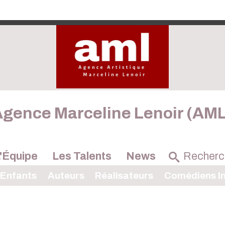
gence Marceline Lenoir (AM
'Équipe
Les Talents
News
 Enfants
Auteurs
Réalisateurs
Comédiens In