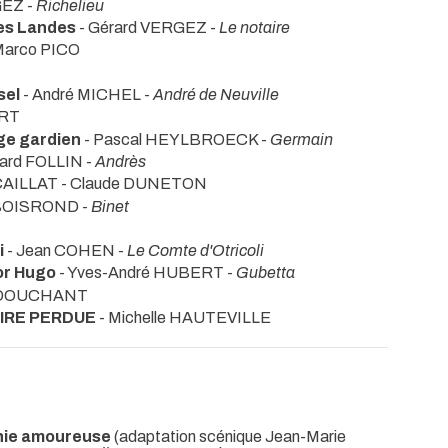
GEZ -
Richelieu
es Landes
- Gérard VERGEZ -
Le notaire
Marco PICO
sel
- André MICHEL -
André de Neuville
ART
ge gardien
- Pascal HEYLBROECK -
Germain
rard FOLLIN -
Andrès
s CAILLAT - Claude DUNETON
 BOISROND -
Binet
i
- Jean COHEN -
Le Comte d'Otricoli
or Hugo
- Yves-André HUBERT -
Gubetta
e DOUCHANT
IRE PERDUE
- Michelle HAUTEVILLE
ie amoureuse
(adaptation scénique Jean-Marie