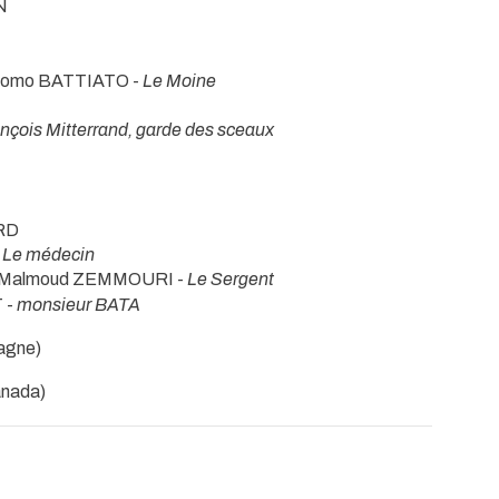
N
como BATTIATO -
Le Moine
nçois Mitterrand, garde des sceaux
ARD
-
Le médecin
 Malmoud ZEMMOURI -
Le Sergent
 -
monsieur BATA
pagne)
anada)