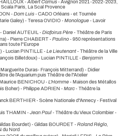
h CHAILLOUX -
Albert Camus
- Avignon 2021-2022-2023,
Scala Paris, La Scal Provence
LIDON -
Dom Luis
- CADO Orléans - et Tournée
arie Galey) - Teresa OVIDIO -
Monologue
- Lavoir
 - Daniel AUTEUIL -
Diafoirus Père
- Théâtre de Paris
erra) - Pierre CHABERT -
Paulino
- 950 représentations
dans toute l''Europe
o) - Lucian PINTILLE -
Le Lieutenant
- Théâtre de la Ville
rançois Billetdoux) - Lucian PINTILLE -
Benjamin
(Marguerite Duras- François Mitterrand) - Didier
tre de l'Aquarium puis Théâtre de l''Atelier
 - Maurice BENICHOU -
L'Homme
- Maison des Métallos
is Boher) - Philippe ADRIEN -
Marc
- Théâtre la
Franck BERTHIER
- Scène Nationale d''Annecy - Festival
ouis THAMIN -
Jean Paul
- Théâtre du Vieux Colombier -
Gildas Bourdet) - Gildas BOURDET -
Roland Réglo,
DN du Nord