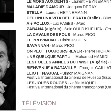
LE MORS AUX DENTS
- Laurent HEYNEMAN
MALADIE D’AMOUR
- Jacques DERAY
STELLA
- Laurent HEYNEMANN
CELLINI UNA VITA CELLERATA (Italie)
- Gia
A + POLLUX
- Luc PAGES -
Marc
ZABANA (algérie)
- Said OULD KHELIFA -
Fra
LA CAVALE DES FOUS
- Marco PICO
LE PROVINCIAL
- Christian GION
SAVANNAH
- Marco PICO
ON PEUT TOUJOURS REVER
- Pierre RICH
« NÉ QUELQUE PART »
- : Mohamed HAMIDI 
LES FOLLES ANNEES DU TWIST (Algérie)
-
BIENVENUE À BATAVILLE
- François CAILLAT
ELIOTT NAGUAL
- Simon MAIGNAN
Festival International du cinéma de Huesca (Es
LES JOUES ROUGES
- Joëlle MIQUEL
Festival International du cinéma francophone (C
TÉLÉVISION