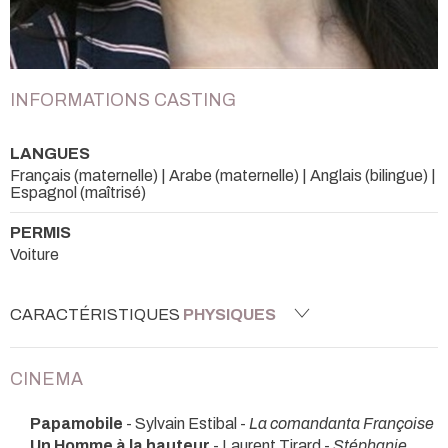
INFORMATIONS CASTING
LANGUES
Français (maternelle) | Arabe (maternelle) | Anglais (bilingue) |
Espagnol (maîtrisé)
PERMIS
Voiture
CARACTÉRISTIQUES
PHYSIQUES
CINEMA
Papamobile
- Sylvain Estibal -
La comandanta Françoise
Un Homme à la hauteur
- Laurent Tirard -
Stéphanie