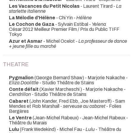
Les Vacances du Petit Nicolas
- Laurent Tirard -
La
starlette italienne
La Mélodie d'Hélène
- Chi Yin -
Hélène
Le Cochon de Gaza
- Sylvain Estibal -
Yelena
César 2012 Meilleur Premier Film / Prix du Public TIFF
Tokyo
Azur et Asmar
- Michel Ocelot -
La professeur de dance
+ jeune fille au marché
THEATRE
Pygmalion
(George Bernard Shaw) - Marjorie Nakache -
Eliza Doolittle
- Studio Théâtre de Stains
Conte défait
(Xavier Marcheschi ) - Marjorie Nakache -
Cendrillon
- Studio Théâtre de Stains
Cabaret
(John Kander, Fred Ebb, Joe Masteroff) - Sam
Mendes et Rob Marshall -
serveuse au cabaret
- Folies
Bergères
Le Ventre
(Jean-Michel Rabeux) - Jean-Michel Rabeux
-
Théâtre du Marais
Lulu
(Frank Wedekind) - Michel Fau -
Lulu
- Théâtre du