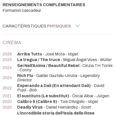
RENSEIGNEMENTS COMPLÉMENTAIRES
Formation cascadeur
CARACTÉRISTIQUES
PHYSIQUES
CINÉMA
2026
Arriba Tutto
- José Mota -
Vogel
2025
La tregua / The truce
- Miguel Ángel Vives -
Müller
Sei Nell'Anima / Beautiful Rebel
- Cinzia TH Torrini
2024
-
Conny
Rich Flu
- Galder Gaztelu-Urrutia -
Legendary
2024
Director
Esperando a Dalí (En attendant Dalí)
- David
2022
Pujol -
Bob
2021
El sustituto (Le substitut)
- Óscar Aibar -
Jürgen
2020
Calibro 9 (Calibre 9)
- Toni D'Angelo -
Vogel
2020
Deadly Virus
- Daniel Hernández -
Scott
L'incredibile storia dell'Isola delle Rose