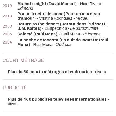
Mamet's night (David Mamet)
- Nico Rivero -
2010
Edmond
Por un trocito de amor (Pour un morceau
2010
d'amour)
- Cristina Rodríquez -
Miguel
Return to the desert (Retour dans le désert;
2008
B.M. Koltés)
- L'Específica -
Le parachutiste
2005
Salomé (Raúl Mena)
- Raúl Mena -
L'Homme
La noche de Iocasta (La nuit de Iocasta; Raúl
2004
Mena)
- Raúl Mena -
Oedipus
COURT MÉTRAGE
Plus de 50 courts métrages et web séries
- divers
PUBLICITÉ
Plus de 400 publicités télévisées internationales
-
divers