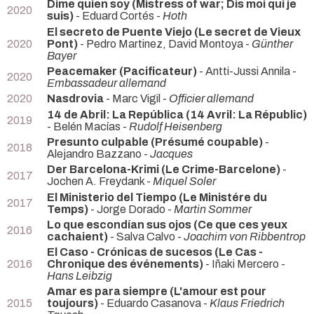
Dime quien soy (Mistress of war; Dis moi qui je
2020
suis)
- Eduard Cortés -
Hoth
El secreto de Puente Viejo (Le secret de Vieux
2020
Pont)
- Pedro Martinez, David Montoya -
Günther
Bayer
Peacemaker (Pacificateur)
- Antti-Jussi Annila -
2020
Embassadeur allemand
2020
Nasdrovia
- Marc Vigil -
Officier allemand
14 de Abril: La República (14 Avril: La Républic)
2019
- Belén Macías -
Rudolf Heisenberg
Presunto culpable (Présumé coupable)
-
2018
Alejandro Bazzano -
Jacques
Der Barcelona-Krimi (Le Crime-Barcelone)
-
2017
Jochen A. Freydank -
Miquel Soler
El Ministerio del Tiempo (Le Ministére du
2017
Temps)
- Jorge Dorado -
Martin Sommer
Lo que escondían sus ojos (Ce que ces yeux
2016
cachaient)
- Salva Calvo -
Joachim von Ribbentrop
El Caso - Crónicas de sucesos (Le Cas -
2016
Chronique des événements)
- Iñaki Mercero -
Hans Leibzig
Amar es para siempre (L'amour est pour
2015
toujours)
- Eduardo Casanova -
Klaus Friedrich