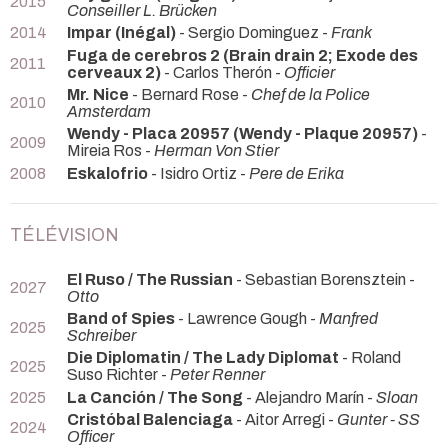
2015
Conseiller L. Brücken
2014
Impar (Inégal)
- Sergio Dominguez -
Frank
Fuga de cerebros 2 (Brain drain 2; Exode des
2011
cerveaux 2)
- Carlos Therón -
Officier
Mr. Nice
- Bernard Rose -
Chef de la Police
2010
Amsterdam
Wendy - Placa 20957 (Wendy - Plaque 20957)
-
2009
Mireia Ros -
Herman Von Stier
2008
Eskalofrio
- Isidro Ortiz -
Pere de Erika
TÉLÉVISION
El Ruso / The Russian
- Sebastian Borensztein -
2027
Otto
Band of Spies
- Lawrence Gough -
Manfred
2025
Schreiber
Die Diplomatin / The Lady Diplomat
- Roland
2025
Suso Richter -
Peter Renner
2025
La Canción / The Song
- Alejandro Marín -
Sloan
Cristóbal Balenciaga
- Aitor Arregi -
Gunter - SS
2024
Officer