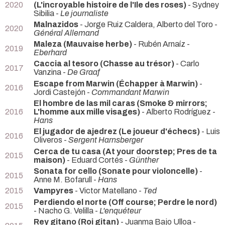
2020
(L'incroyable histoire de l'Ile des roses)
- Sydney
Sibilia -
Le journaliste
Malnazidos
- Jorge Ruiz Caldera, Alberto del Toro -
2020
Général Allemand
Maleza (Mauvaise herbe)
- Rubén Arnaíz -
2019
Eberhard
Caccia al tesoro (Chasse au trésor)
- Carlo
2017
Vanzina -
De Graaf
Escape from Marwin (Échapper à Marwin)
-
2016
Jordi Castejón -
Commandant Marwin
El hombre de las mil caras (Smoke & mirrors;
2016
L'homme aux mille visages)
- Alberto Rodríguez -
Hans
El jugador de ajedrez (Le joueur d'échecs)
- Luis
2016
Oliveros -
Sergent Harnsberger
Cerca de tu casa (At your doorstep; Pres de ta
2015
maison)
- Eduard Cortés -
Günther
Sonata for cello (Sonate pour violoncelle)
-
2015
Anne M. Bofarull -
Hans
2015
Vampyres
- Victor Matellano -
Ted
Perdiendo el norte (Off course; Perdre le nord)
2015
- Nacho G. Velilla -
L'enquéteur
Rey gitano (Roi gitan)
- Juanma Bajo Ulloa -