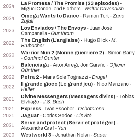
La Promesa / The Promise (23 episodes)
-
2024
Miguel Conde, and 8 others -
Walter Cavendish
Omega Wants to Dance
- Ramon Tort -
Zane
2024
Zufall
Los Enviados / The Envoys
- Juan José
2023
Campanella -
Gunthram
The English (L'anglaise)
- Hugo Blick -
M.
2022
Brubacher
Warrior Nun 2 (Nonne guerrière 2)
- Simon Barry
2022
-
Cardinal Gunter
Balenciaga
- Aitor Arregi, Jon Garaño -
Officier
2022
Günther
2022
Petra 2
- Maria Sole Tognazzi -
Drugel
Il grande gioco (Le grand jeu)
- Nico Manzano -
2022
Heller
Divine Messengers (Messagers divins)
- Tobias
2021
Elvhage -
J.S. Bach
2021
Express
- Iván Escobar -
Ochotorena
2021
Jaguar
- Carlos Sedes -
L'invité
Serve and protect (Servir et protéger)
-
2021
Alexandra Graf -
Yuri
2020
Westworld 3
- Jonathan Nolan -
Sauer