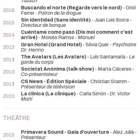
Tausch
Buscando el norte (Regarde vers le nord)
- Oriol
2016
Ferrer -
Patron de la drogue
Sin identidad (Sans identité)
- Juan Luis Iborra -
2015
Directeur de banque
Cuéntame como pasó (Dis moi comment c'est
2014
arrivé)
- Moisés Ramos -
Manuel
Gran Hotel (Grand Hotel)
- Silvia Quer -
Psychiatre
2013
Dr. Hermo
The Avatars (Les Avatars)
- Luís Santamaría -
Le
2013
garde du corps
Societat Anónima (talk-show)
- Marta Cáceres -
2013
Co-présentateur
CS News - Édition Spéciale
- Christian Stamm -
2013
Présenteur de télévision
La clínica (La clinique)
- Carla Simón -
Dr. Victor
2010
Martí
THÉÂTRE
Primavera Sound - Gala d'ouverture
- Alez Julià -
2015
Présenteur