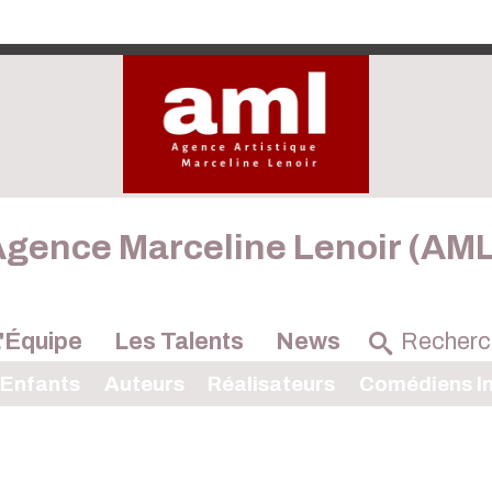
gence Marceline Lenoir (AM
'Équipe
Les Talents
News
 Enfants
Auteurs
Réalisateurs
Comédiens In