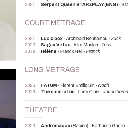
2021
Serpent Queen STARZPLAY(ENG)
- St
COURT MÉTRAGE
2021
Lucid box
- Archibald Benhamou -
Zack
2020
Sagax Virtux
- Atef Maslah -
Tony
2019
Hélène
- Franck Hell -
Franck
LONG METRAGE
2023
FATUM
- Florent Emilio Siri -
Noah
2014
The smell of us
- Larry Clark -
Jeune hom
THEATRE
2020
Andromaque
(Racine) - Katherine Gaelle 