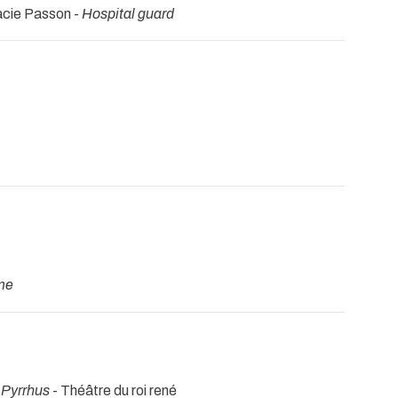
acie Passon -
Hospital guard
me
-
Pyrrhus
- Théâtre du roi rené