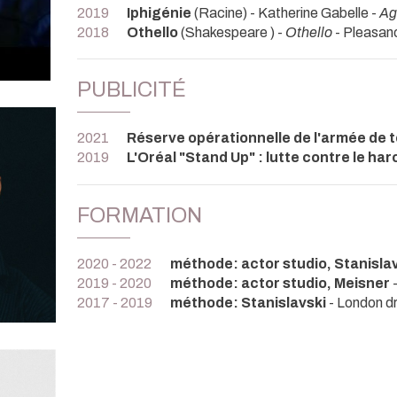
2019
Iphigénie
(Racine) - Katherine Gabelle -
A
2018
Othello
(Shakespeare ) -
Othello
- Pleasan
PUBLICITÉ
2021
Réserve opérationnelle de l'armée de t
2019
L'Oréal "Stand Up" : lutte contre le h
FORMATION
2020 - 2022
méthode: actor studio, Stanisla
2019 - 2020
méthode: actor studio, Meisner
2017 - 2019
méthode: Stanislavski
- London d