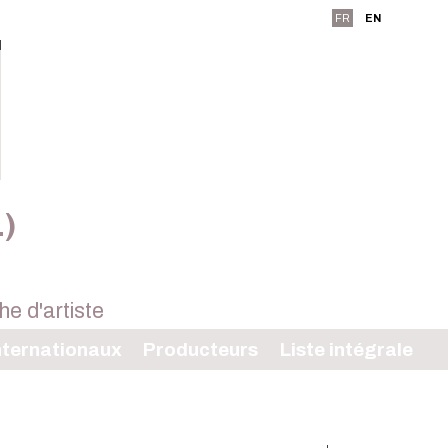
FR
EN
L)
ternationaux
Producteurs
Liste intégrale