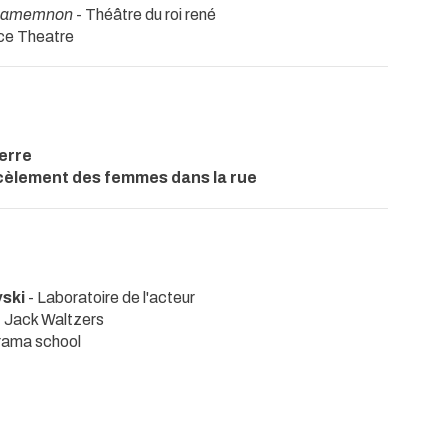
gamemnon
- Théâtre du roi rené
ce Theatre
erre
arcèlement des femmes dans la rue
vski
- Laboratoire de l'acteur
- Jack Waltzers
rama school