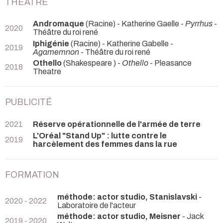
THEATRE
Andromaque
(Racine) - Katherine Gaelle -
Pyrrhus
-
2020
Théâtre du roi rené
Iphigénie
(Racine) - Katherine Gabelle -
2019
Agamemnon
- Théâtre du roi rené
Othello
(Shakespeare ) -
Othello
- Pleasance
2018
Theatre
PUBLICITÉ
2021
Réserve opérationnelle de l'armée de terre
L'Oréal "Stand Up" : lutte contre le
2019
harcèlement des femmes dans la rue
FORMATION
méthode: actor studio, Stanislavski
-
2020 - 2022
Laboratoire de l'acteur
méthode: actor studio, Meisner
- Jack
2019 - 2020