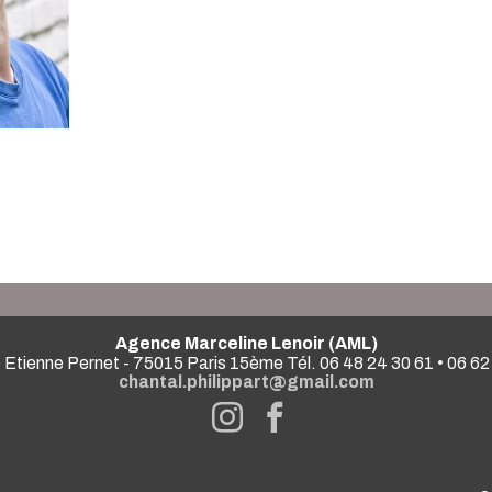
Agence Marceline Lenoir (AML)
 Etienne Pernet - 75015 Paris 15ème Tél. 06 48 24 30 61 • 06 62
chantal.philippart@gmail.com