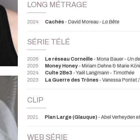
LONG MÉTRAGE
2024
Cachés
- David Moreau -
La Bête
SÉRIE TÉLÉ
2026
Le réseau Corneille
- Mona Bauer -
Un de
2025
Money Honey
- Miriam Dehne & Marie Köni
2024
Culte 2Be3
- Yaël Langmann -
Timothée
2023
La Guerre des Trônes
- Vanessa Pontet /
CLIP
2021
Plan Large (Glauque)
- Abel Verheyden et
WEB SÉRIE