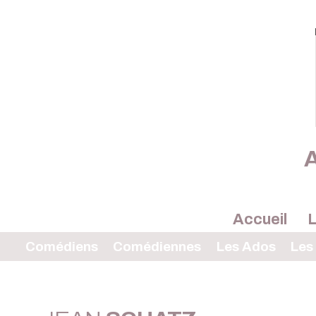
A
Accueil
L
Comédiens
Comédiennes
Les Ados
Les