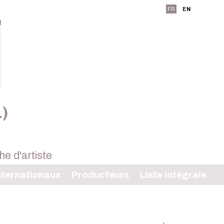
FR
EN
L)
ternationaux
Producteurs
Liste intégrale