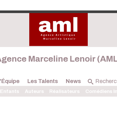
gence Marceline Lenoir (AM
'Équipe
Les Talents
News
 Enfants
Auteurs
Réalisateurs
Comédiens In