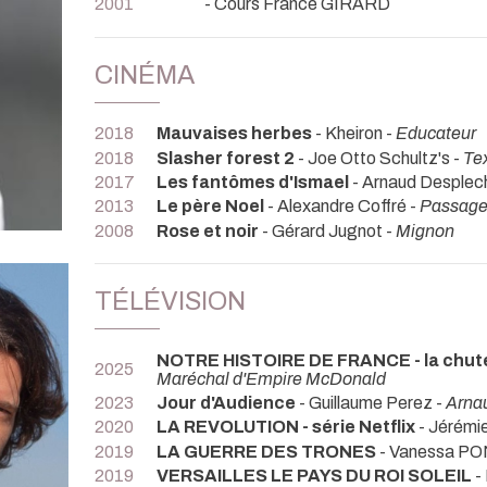
2001
- Cours France GIRARD
CINÉMA
2018
Mauvaises herbes
- Kheiron -
Educateur
2018
Slasher forest 2
- Joe Otto Schultz's -
Te
2017
Les fantômes d'Ismael
- Arnaud Desplech
2013
Le père Noel
- Alexandre Coffré -
Passage
2008
Rose et noir
- Gérard Jugnot -
Mignon
TÉLÉVISION
NOTRE HISTOIRE DE FRANCE - la chute 
2025
Maréchal d'Empire McDonald
2023
Jour d'Audience
- Guillaume Perez -
Arna
2020
LA REVOLUTION - série Netflix
- Jérémi
2019
LA GUERRE DES TRONES
- Vanessa PO
2019
VERSAILLES LE PAYS DU ROI SOLEIL
-