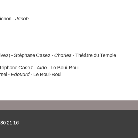
ichon -
Jacob
lvez) - Stéphane Casez -
Charles
- Théâtre du Temple
Stéphane Casez -
Aldo
- Le Boui-Boui
nel -
Edouard
- Le Boui-Boui
 30 21 16