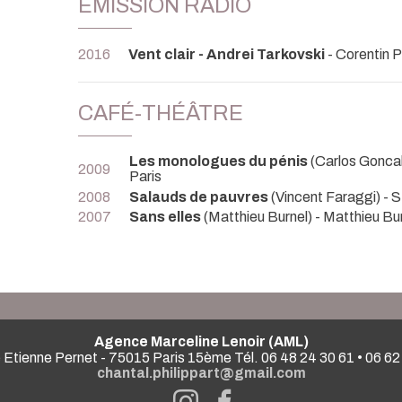
EMISSION RADIO
2016
Vent clair - Andrei Tarkovski
- Corentin P
CAFÉ-THÉÂTRE
Les monologues du pénis
(Carlos Gonca
2009
Paris
2008
Salauds de pauvres
(Vincent Faraggi) - 
2007
Sans elles
(Matthieu Burnel) - Matthieu Bur
Agence Marceline Lenoir (AML)
 Etienne Pernet - 75015 Paris 15ème Tél. 06 48 24 30 61 • 06 62
chantal.philippart@gmail.com