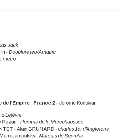
xas Jack
in -
Doublure jeu/Amalric
r métro
de l'Empire - France 2
- Jérôme Korkikian -
ud Lefèvre
e Rozan -
Homme de la Maréchaussée
NTET - Alain BRUNARD -
charles 1er d'Angleterre
 Marc Jampolsky -
Marquis de Sourche