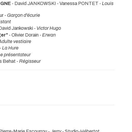
AGNE
- David JANKOWSKI - Vanessa PONTET -
Louis
ur -
Garçon d'écurie
stant
David Jankowski -
Victor Hugo
ger"
- Olivier Dorain -
Erwan
Adulte vestiaire
-
La Hure
e présentateur
es Behat -
Régisseur
 Pierre-Marie Escourrou -
Jerry
- Studio-Hébertot