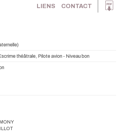
LIENS
CONTACT
ternelle)
Escrime théâtrale, Pilote avion - Niveau bon
ion
RIMONY
AILLOT