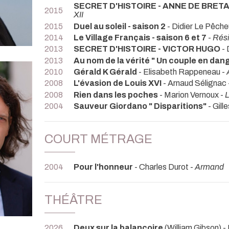
SECRET D'HISTOIRE - ANNE DE BRET
2015
XII
2015
Duel au soleil - saison 2
- Didier Le Pêche
2014
Le Village Français - saison 6 et 7
-
Rési
2013
SECRET D'HISTOIRE - VICTOR HUGO
- 
2013
Au nom de la vérité " Un couple en dan
2010
Gérald K Gérald
- Elisabeth Rappeneau -
2008
L'évasion de Louis XVI
- Arnaud Sélignac 
2008
Rien dans les poches
- Marion Vernoux -
L
2004
Sauveur Giordano " Disparitions"
- Gill
COURT MÉTRAGE
2004
Pour l'honneur
- Charles Durot -
Armand
THÉÂTRE
2026
Deux sur la balançoire
(William Gibson) -