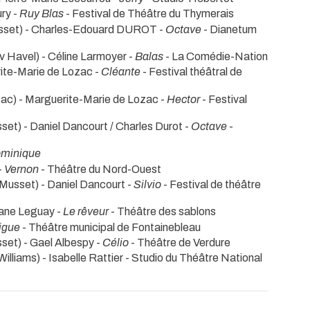
ury -
Ruy Blas
- Festival de Théâtre du Thymerais
usset) - Charles-Edouard DUROT -
Octave
- Dianetum
v Havel) - Céline Larmoyer -
Balas
- La Comédie-Nation
rite-Marie de Lozac -
Cléante
- Festival théâtral de
ac) - Marguerite-Marie de Lozac -
Hector
- Festival
set) - Daniel Dancourt / Charles Durot -
Octave
-
minique
-
Vernon
- Théâtre du Nord-Ouest
 Musset) - Daniel Dancourt -
Silvio
- Festival de théâtre
hane Leguay -
Le rêveur
- Théâtre des sablons
igue
- Théâtre municipal de Fontainebleau
set) - Gael Albespy -
Célio
- Théâtre de Verdure
Williams) - Isabelle Rattier
- Studio du Théâtre National