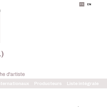
FR
EN
L)
ternationaux
Producteurs
Liste intégrale