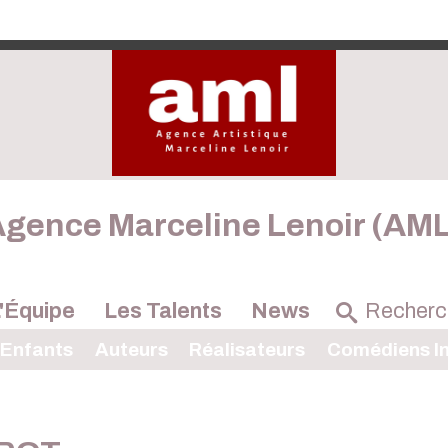
gence Marceline Lenoir (AM
'Équipe
Les Talents
News
 Enfants
Auteurs
Réalisateurs
Comédiens In