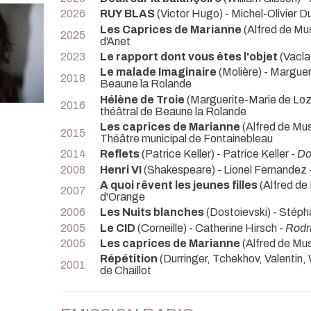
2026
RUY BLAS
(Victor Hugo) - Michel-Olivier D
Les Caprices de Marianne
(Alfred de M
2025
d'Anet
2023
Le rapport dont vous êtes l'objet
(Vacla
Le malade Imaginaire
(Molière) - Margue
2018
Beaune la Rolande
Hélène de Troie
(Marguerite-Marie de Loz
2016
théâtral de Beaune la Rolande
Les caprices de Marianne
(Alfred de Mus
2015
Théâtre municipal de Fontainebleau
2014
Reflets
(Patrice Keller) - Patrice Keller -
Do
2008
Henri VI
(Shakespeare) - Lionel Fernandez 
A quoi rêvent les jeunes filles
(Alfred de
2007
d'Orange
2006
Les Nuits blanches
(Dostoievski) - Stép
2005
Le CID
(Corneille) - Catherine Hirsch -
Rodr
2005
Les caprices de Marianne
(Alfred de Mus
Répétition
(Durringer, Tchekhov, Valentin, 
2001
de Chaillot