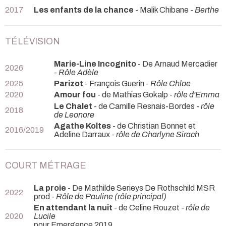
2017
Les enfants de la chance
- Malik Chibane -
Berthe
TÉLÉVISION
Marie-Line Incognito
- De Arnaud Mercadier
2026
-
Rôle Adèle
2025
Parizot
- François Guerin -
Rôle Chloe
2020
Amour fou
- de Mathias Gokalp -
rôle d'Emma
Le Chalet
- de Camille Resnais-Bordes -
rôle
2018
de Leonore
Agathe Koltes
- de Christian Bonnet et
2016/2019
Adeline Darraux -
rôle de Charlyne Sirach
COURT MÉTRAGE
La proie
- De Mathilde Serieys De Rothschild MSR
2022
prod -
Rôle de Pauline (rôle principal)
En attendant la nuit
- de Celine Rouzet -
rôle de
2020
Lucile
pour Emergence 2019