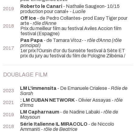
Roberto le Canari
- Nathalie Saugeon- 10/15
2019
production pour canal+ -
Lucile
Off Ice
- de Pedro Collantes- prod Easy Tiger pour
arte -
rôle d'Anne
2018
Prix du meilleur film au festival Aviles Accion film
festival (Espagne)
Pas Papa
- de Tamara Vitoz- -
rôle d'Anna (rôle
principal)
2017
1er prix l'Oursin d'or du Sunsète festival à Sète ET
prix du jury au festival du film de Pologne Zlibénia /
DOUBLAGE FILM
LM L'immensita
- De Emanuele Crialese -
Rôle de
2023
Sarah
: LM CUBAN NETWORK
- Olivier Assayas -
rôle
2021
d'Irma
LM Capharnaum
- de Nadine Labaki -
rôle de
2019
Maysoun
Série Italienne IL MIRACOLO
- de Niccolo
2018
Ammaniti -
rôle de Beatrice