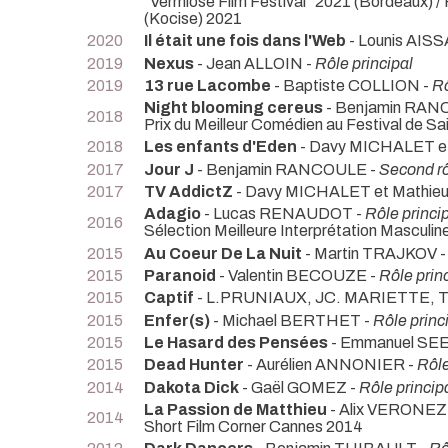
"Vermiose Film Festival" 2021 (Bordeaux) 
(Kocise) 2021
2020
Il était une fois dans l'Web
- Lounis AIS
2019
Nexus
- Jean ALLOIN -
Rôle principal
2019
13 rue Lacombe
- Baptiste COLLION -
Rô
Night blooming cereus
- Benjamin RAN
2018
Prix du Meilleur Comédien au Festival de 
2018
Les enfants d'Eden
- Davy MICHALET 
2017
Jour J
- Benjamin RANCOULE -
Second r
2017
TV AddictZ
- Davy MICHALET et Mathie
Adagio
- Lucas RENAUDOT -
Rôle princi
2016
Sélection Meilleure Interprétation Masculin
2015
Au Coeur De La Nuit
- Martin TRAJKOV 
2015
Paranoid
- Valentin BECOUZE -
Rôle prin
2015
Captif
- L.PRUNIAUX, JC. MARIETTE,
2015
Enfer(s)
- Michael BERTHET -
Rôle princ
2015
Le Hasard des Pensées
- Emmanuel S
2015
Dead Hunter
- Aurélien ANNONIER -
Rôle
2014
Dakota Dick
- Gaël GOMEZ -
Rôle princip
La Passion de Matthieu
- Alix VERONEZ
2014
Short Film Corner Cannes 2014