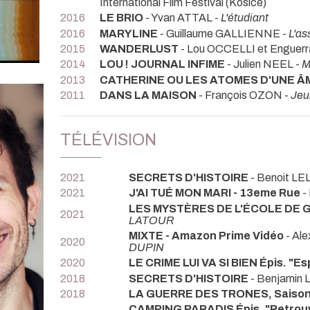
International Film Festival (Kosice)
2016
LE BRIO
- Yvan ATTAL -
L'étudiant
2016
MARYLINE
- Guillaume GALLIENNE -
L'as
2015
WANDERLUST
- Lou OCCELLI et Enguer
2014
LOU ! JOURNAL INFIME
- Julien NEEL -
M
2013
CATHERINE OU LES ATOMES D'UNE Â
2011
DANS LA MAISON
- François OZON -
Jeu
TÉLÉVISION
2021
SECRETS D'HISTOIRE
- Benoit LE
2021
J'AI TUÉ MON MARI - 13eme Rue
-
LES MYSTÈRES DE L'ÉCOLE DE
2021
LATOUR
MIXTE - Amazon Prime Vidéo
- Al
2020
DUPIN
2020
LE CRIME LUI VA SI BIEN Épis. "Esp
2018
SECRETS D'HISTOIRE
- Benjamin
2018
LA GUERRE DES TRONES, Saison
CAMPING PARADIS Épis. "Retrouv