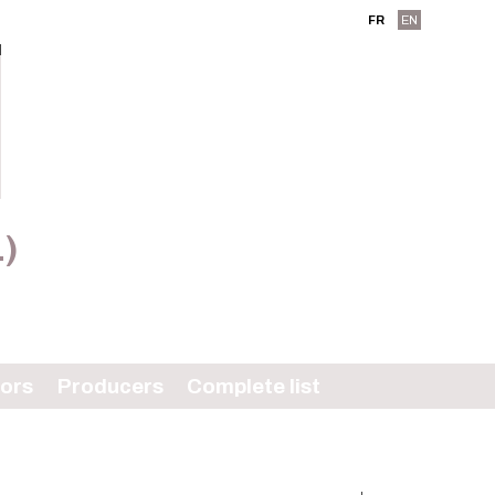
FR
EN
L)
tors
Producers
Complete list