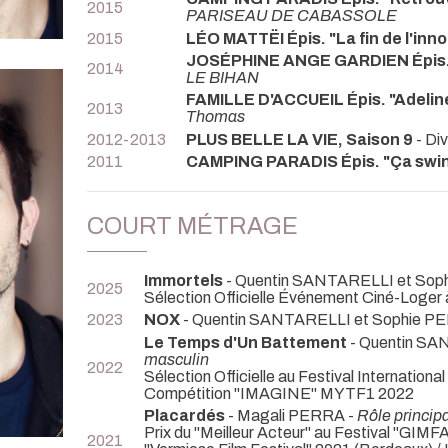
2015
PARISEAU DE CABASSOLE
2015
LÉO MATTËI Épis. "La fin de l'in
JOSÉPHINE ANGE GARDIEN Épis.
2014
LE BIHAN
FAMILLE D'ACCUEIL Épis. "Adelin
2013
Thomas
2012-2013
PLUS BELLE LA VIE, Saison 9
- Div
2011
CAMPING PARADIS Épis. "Ça swi
COURT MÉTRAGE
Immortels
- Quentin SANTARELLI et So
2025
Sélection Officielle Événement Ciné-Loger 
2023
NOX
- Quentin SANTARELLI et Sophie 
Le Temps d'Un Battement
- Quentin S
masculin
2022
Sélection Officielle au Festival Internation
Compétition "IMAGINE" MYTF1 2022
Placardés
- Magali PERRA -
Rôle principa
Prix du "Meilleur Acteur" au Festival "GIMFA"
2021