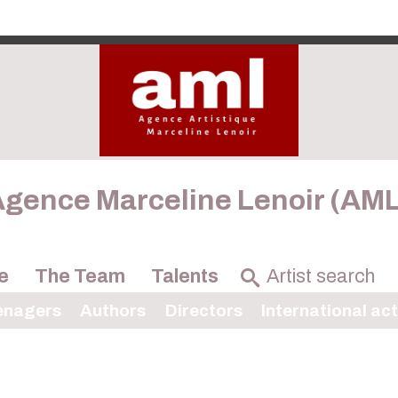
gence Marceline Lenoir (AM
e
The Team
Talents
enagers
Authors
Directors
International ac