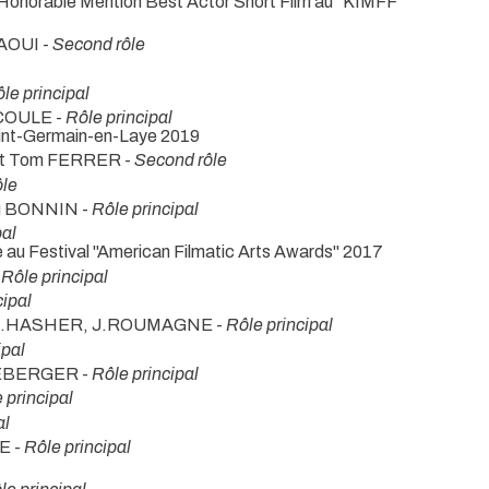
/ Honorable Mention Best Actor Short Film au "KIMFF"
SAOUI -
Second rôle
le principal
COULE -
Rôle principal
Saint-Germain-en-Laye 2019
et Tom FERRER -
Second rôle
ôle
u BONNIN -
Rôle principal
pal
e au Festival "American Filmatic Arts Awards" 2017
-
Rôle principal
cipal
 T.HASHER, J.ROUMAGNE -
Rôle principal
ipal
EEBERGER -
Rôle principal
 principal
al
E -
Rôle principal