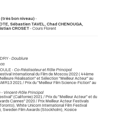
 (très bon niveau)
-
COTE, Sébastien TAVEL, Chad CHENOUGA,
ristian CROSET
- Cours Florent
UDRY -
Doublure
sca
COULE -
Co-Réalisateur et Rôle Principal
Festival International du Film de Moscou 2022 ( 44ème
 "Meilleure Réalisation" et Sélection "Meilleur Acteur" au
SMR13 2021 / Prix du "Meilleur Film Science-Fiction" au
 -
Vincent-Rôle Principal
stival" (Californie) 2021 / Prix du "Meilleur Acteur" et du
Awards Cannes" 2020 / Prix Meilleur Acteur Festivals
onto), White Unicorn International Film Festival
g), Sweden Film Awards (Stockholm), Kosice