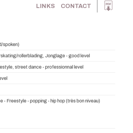
LINKS
CONTACT
ad/spoken)
erskating/rollerblading, Jonglage - good level
estyle, street dance - professionnal level
evel
 - Freestyle - popping - hip hop (très bon niveau)