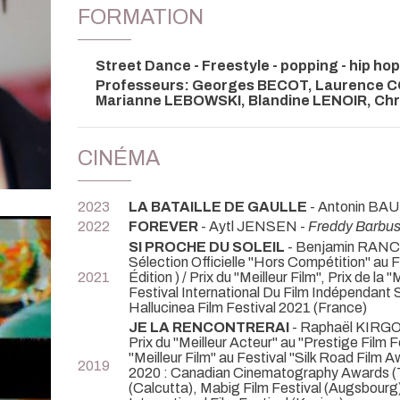
FORMATION
Street Dance - Freestyle - popping - hip hop
Professeurs: Georges BECOT, Laurence 
Marianne LEBOWSKI, Blandine LENOIR, Ch
CINÉMA
2023
LA BATAILLE DE GAULLE
- Antonin BA
2022
FOREVER
- Aytl JENSEN -
Freddy Barbu
SI PROCHE DU SOLEIL
- Benjamin RAN
Sélection Officielle "Hors Compétition" au 
2021
Édition ) / Prix du "Meilleur Film", Prix de la
Festival International Du Film Indépendant 
Hallucinea Film Festival 2021 (France)
JE LA RENCONTRERAI
- Raphaël KIRGO
Prix du "Meilleur Acteur" au "Prestige Film Fe
"Meilleur Film" au Festival "Silk Road Film 
2019
2020 : Canadian Cinematography Awards (Tor
(Calcutta), Mabig Film Festival (Augsbour