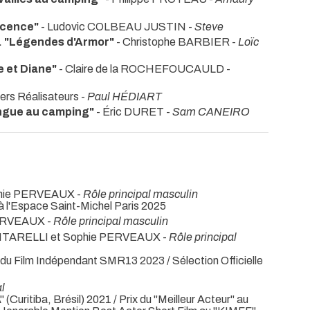
nocence"
- Ludovic COLBEAU JUSTIN -
Steve
 "Légendes d'Armor"
- Christophe BARBIER -
Loïc
e et Diane"
- Claire de la ROCHEFOUCAULD -
ers Réalisateurs -
Paul HÉDIART
ngue au camping"
- Éric DURET -
Sam CANEIRO
phie PERVEAUX -
Rôle principal masculin
à l'Espace Saint-Michel Paris 2025
PERVEAUX -
Rôle principal masculin
ANTARELLI et Sophie PERVEAUX -
Rôle principal
al du Film Indépendant SMR13 2023 / Sélection Officielle
l
 (Curitiba, Brésil) 2021 / Prix du "Meilleur Acteur" au