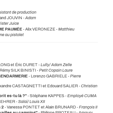
sistant de production
rand JOUVIN -
Adam
ister Juice
ME PAUMÉE
- Alix VERONEZE -
Matthieu
ne au pistolet
LONG et Éric DURET -
Lully/ Adam Zelle
 Rémy SILK BINISTI -
Petit Copain Laure
 GENDARMERIE
- Lorenzo GABRIELE -
Pierre
exandre CASTAGNETTI et Edouard SALIER -
Christian
rit es-tu là ?"
- Stéphane KAPPES -
Employé CUMA
 LEHRER -
Salaï/ Louis XII
 2
- Vanessa PONTET et Alain BRUNARD -
François II
ailles au camping"
- Philippe PROTEAU -
Amaury