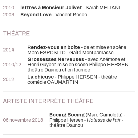
2010
lettres à Monsieur Jolivet
- Sarah MELIANI
2008
Beyond Love
- Vincent Bosco
THÉÂTRE
Rendez-vous en boîte
- de et mise en scène
2014
Marc ESPOSITO
- Gaîté Montparnasse
Grossesses Nerveuses
- avec Anémone et
2010/12
Henri Guybet,mise en scène Philippe HERSEN
-
théâtre Daunou et en tournée
La chieuse
- Philippe HERSEN
- théâtre
2012
comédie CAUMARTIN
ARTISTE INTERPRÈTE THÉÂTRE
Boeing Boeing
(Marc Camoletti) -
06 novembre 2018
Philippe Hersen -
Hotesse de l'air
-
théâtre Daunou