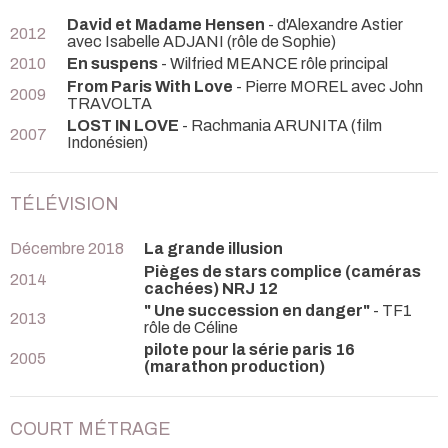
David et Madame Hensen
- d'Alexandre Astier
2012
avec Isabelle ADJANI (rôle de Sophie)
2010
En suspens
- Wilfried MEANCE rôle principal
From Paris With Love
- Pierre MOREL avec John
2009
TRAVOLTA
LOST IN LOVE
- Rachmania ARUNITA (film
2007
Indonésien)
TÉLÉVISION
Décembre 2018
La grande illusion
Pièges de stars complice (caméras
2014
cachées) NRJ 12
" Une succession en danger"
- TF1
2013
rôle de Céline
pilote pour la série paris 16
2005
(marathon production)
COURT MÉTRAGE