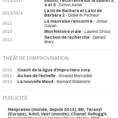
2013/2017
saison, récurrente sur la saison 3,
4 et 5
- Simon Astier
La loi de Barbara et La loi de
2013/2014
Barbara 2
- Didier le Pecheur
La mauvaise rencontre
- Josee
2011
Dayan
2013
Mon histoire vraie
- Laurent Droux
Section de recherche
- Gerard
2012
Marx
THÉÂTRE D'IMPROVISATION
2015
Coach de la ligue d’impro Hero corp
2011
Au bas de l’echelle
- Arnauld Mercadier
2010
La nouvelle Maud
- Bernard Malaterre
PUBLICITÉ
Nespresso (monde, depuis 2012), Mir, Teraxyl
(Europe), Advil, Veet (monde), Chanel, Kellogg’s