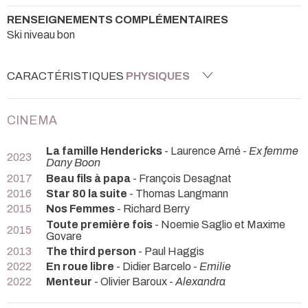
RENSEIGNEMENTS COMPLÉMENTAIRES
Ski niveau bon
CARACTÉRISTIQUES
PHYSIQUES
CINEMA
La famille Hendericks
- Laurence Arné -
Ex femme
2023
Dany Boon
2017
Beau fils à papa
- François Desagnat
2016
Star 80 la suite
- Thomas Langmann
2015
Nos Femmes
- Richard Berry
Toute première fois
- Noemie Saglio et Maxime
2015
Govare
2013
The third person
- Paul Haggis
2022
En roue libre
- Didier Barcelo -
Emilie
2022
Menteur
- Olivier Baroux -
Alexandra