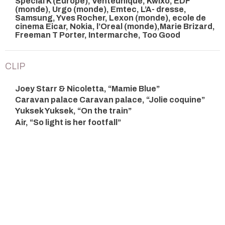
Special K (Europe), Venteunique, Kwixo, EDF
(monde), Urgo (monde), Emtec, L’A- dresse,
Samsung, Yves Rocher, Lexon (monde), ecole de
cinema Eicar, Nokia, l’Oreal (monde),Marie Brizard,
Freeman T Porter, Intermarche, Too Good
CLIP
Joey Starr & Nicoletta, “Mamie Blue”
Caravan palace Caravan palace, “Jolie coquine”
Yuksek Yuksek, “On the train”
Air, “So light is her footfall”