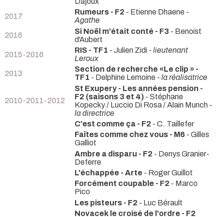
Dajoux
Rumeurs - F2
- Etienne Dhaene -
2017
Agathe
Si Noël m'était conté - F3
- Benoist
2016
d'Aubert
RIS - TF1
- Julien Zidi -
lieutenant
2015-2016
Leroux
Section de recherche «Le clip » -
2013
TF1
- Delphine Lemoine -
la réalisatrice
St Exupery - Les années pension -
F2 (saisons 3 et 4)
- Stéphane
2010-2011-2012
Kopecky / Luccio Di Rosa / Alain Munch -
la directrice
C'est comme ça - F2
- C. Taillefer
Faîtes comme chez vous - M6
- Gilles
Galliot
Ambre a disparu - F2
- Denys Granier-
Deferre
L'échappée - Arte
- Roger Guillot
Forcément coupable - F2
- Marco
Pico
Les pisteurs - F2
- Luc Bérault
Novacek le croisé de l'ordre - F2