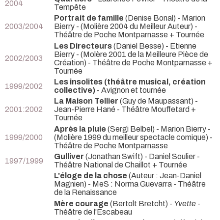
2004
Tempête
Portrait de famille
(Denise Bonal) - Marion
2003/2004
Bierry -
(Molière 2004 du Meilleur Auteur) -
Théâtre de Poche Montparnasse + Tournée
Les Directeurs
(Daniel Besse) - Etienne
Bierry -
(Molère 2001 de la Meilleure Pièce de
2002/2003
Création) - Théâtre de Poche Montparnasse +
Tournée
Les insolites (théâtre musical, création
1999/2002
collective)
- Avignon et tournée
La Maison Tellier
(Guy de Maupassant) -
2001:2002
Jean-Pierre Hané
- Théâtre Mouffetard +
Tournée
Après la pluie
(Sergi Belbel) - Marion Bierry -
1999/2000
(Molière 1999 du meilleur spectacle comique) -
Théâtre de Poche Montparnasse
Gulliver
(Jonathan Swift) - Daniel Soulier
-
1997/1999
Théâtre National de Chaillot + Tournée
L'éloge de la chose
(Auteur : Jean-Daniel
Magnien) - MeS : Norma Guevarra
- Théâtre
de la Renaissance
Mère courage
(Bertolt Bretcht) -
Yvette
-
Théâtre de l'Escabeau