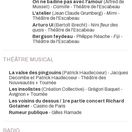
On ne badine pas avec l'amour
(Alfred de
Musset) -
Camille
- Théâtre de l'Escabeau
L'atelier
(Jean Claude Grumberg) -
Mimi
-
Théâtre de l'Escabeau
Arturo Ui
(Bertolt Brecht) -
Nini fleur des
quais
- Théâtre de l'Escabeau
Bergson feydeau
- Philippe Réache -
Fiji
-
Théâtre de l'Escabeau
THÉÂTRE MUSICAL
La valse des pingouins
(Patrick Haudecoeur) - Jacques
Decombe et Patrick Haudecoeur
- Théâtre des
Nouveautés + Tournée
Les Insolistes
(Création Collective) - Grégori Baquet
-
Avignon + Tournée
Les voisins du dessus / 1re partie concert Richard
Gotainer
- Casino de Paris
Rumeur publique
- Gilles Ramade
RADIO