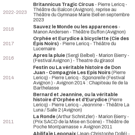
Britannicus Tragic Circus
- Pierre Lericq
-
Théâtre du Balcon (Avignon), reprise au
2022-2023
Théâtre du Gymnase Marie Bell en septembre
2023
Sauvez le Monde ou les apparences
-
2018
Manon Andersen
- Théâtre Buffon (Avignon)
Orphée et Eurydice à bicyclette (Cie des
2017
Épis Noirs)
- Pierre Lericq
- Théâtre du
Lucernaire
Apres la pluie
(Sergi Belbel) - Marion Bierry -
2016
(Festival Avignon ) - Theatre du girasol
Festin ou La véritable histoire de Don
Juan - Compagnie Les Epis Noirs
(Pierre
2014
Lericq) - Pierre Lericq -
Sganarelle
(Festival
Avignon ) - Avignon 2014 : Chapiteau Ile de la
Barthelasse
Bernard et Jeannine, ou la véritable
histoire d'Orphée et d'Eurydice
(Pierre
Lericq) - Pierre Lericq -
Jeannine
- Théâtre La
Luna / Salle 2 (Avignon)
La Ronde
(Arthur Schnitzler) - Marion Bierry -
2011
(Prix SACD de la Mise en Scène) - Théâtre de
Poche Montparnasse + Avignon 2011
Abilifaïe Leponaix
(Jean-Christophe Dollé) -