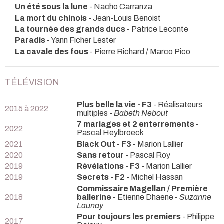
Un été sous la lune
- Nacho Carranza
La mort du chinois
- Jean-Louis Benoist
La tournée des grands ducs
- Patrice Leconte
Paradis
- Yann Ficher Lester
La cavale des fous
- Pierre Richard / Marco Pico
TÉLÉVISION
Plus belle la vie - F3
- Réalisateurs
2015 à 2022
multiples -
Babeth Nebout
7 mariages et 2 enterrements
-
2022
Pascal Heylbroeck
2021
Black Out - F3
- Marion Lallier
2020
Sans retour
- Pascal Roy
2019
Révélations - F3
- Marion Lallier
2019
Secrets - F2
- Michel Hassan
Commissaire Magellan / Première
2018
ballerine
- Etienne Dhaene -
Suzanne
Launay
Pour toujours les premiers
- Philippe
2017