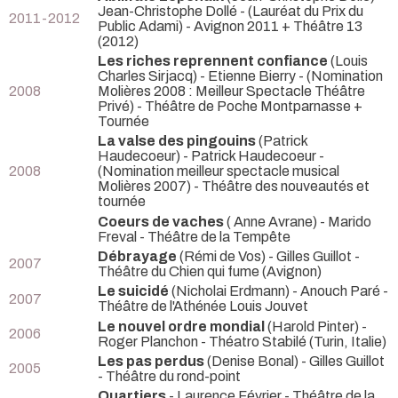
Jean-Christophe Dollé -
(Lauréat du Prix du
2011-2012
Public Adami) - Avignon 2011 + Théâtre 13
(2012)
Les riches reprennent confiance
(Louis
Charles Sirjacq) - Etienne Bierry -
(Nomination
2008
Molières 2008 : Meilleur Spectacle Théâtre
Privé) - Théâtre de Poche Montparnasse +
Tournée
La valse des pingouins
(Patrick
Haudecoeur) - Patrick Haudecoeur -
2008
(Nomination meilleur spectacle musical
Molières 2007) - Théâtre des nouveautés et
tournée
Coeurs de vaches
( Anne Avrane) - Marido
Freval
- Théâtre de la Tempête
Débrayage
(Rémi de Vos) - Gilles Guillot
-
2007
Théâtre du Chien qui fume (Avignon)
Le suicidé
(Nicholai Erdmann) - Anouch Paré
-
2007
Théâtre de l'Athénée Louis Jouvet
Le nouvel ordre mondial
(Harold Pinter) -
2006
Roger Planchon
- Théatro Stabilé (Turin, Italie)
Les pas perdus
(Denise Bonal) - Gilles Guillot
2005
- Théâtre du rond-point
Quartiers
- Laurence Février
- Théâtre de la