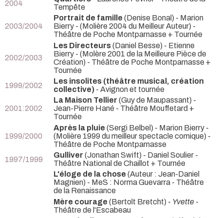
2004
Tempête
Portrait de famille
(Denise Bonal) - Marion
2003/2004
Bierry -
(Molière 2004 du Meilleur Auteur) -
Théâtre de Poche Montparnasse + Tournée
Les Directeurs
(Daniel Besse) - Etienne
Bierry -
(Molère 2001 de la Meilleure Pièce de
2002/2003
Création) - Théâtre de Poche Montparnasse +
Tournée
Les insolites (théâtre musical, création
1999/2002
collective)
- Avignon et tournée
La Maison Tellier
(Guy de Maupassant) -
2001:2002
Jean-Pierre Hané
- Théâtre Mouffetard +
Tournée
Après la pluie
(Sergi Belbel) - Marion Bierry -
1999/2000
(Molière 1999 du meilleur spectacle comique) -
Théâtre de Poche Montparnasse
Gulliver
(Jonathan Swift) - Daniel Soulier
-
1997/1999
Théâtre National de Chaillot + Tournée
L'éloge de la chose
(Auteur : Jean-Daniel
Magnien) - MeS : Norma Guevarra
- Théâtre
de la Renaissance
Mère courage
(Bertolt Bretcht) -
Yvette
-
Théâtre de l'Escabeau