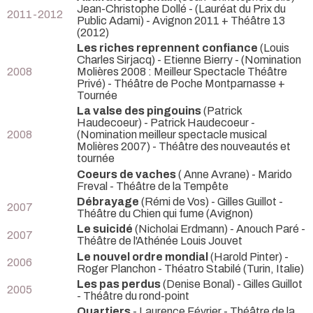
Jean-Christophe Dollé -
(Lauréat du Prix du
2011-2012
Public Adami) - Avignon 2011 + Théâtre 13
(2012)
Les riches reprennent confiance
(Louis
Charles Sirjacq) - Etienne Bierry -
(Nomination
2008
Molières 2008 : Meilleur Spectacle Théâtre
Privé) - Théâtre de Poche Montparnasse +
Tournée
La valse des pingouins
(Patrick
Haudecoeur) - Patrick Haudecoeur -
2008
(Nomination meilleur spectacle musical
Molières 2007) - Théâtre des nouveautés et
tournée
Coeurs de vaches
( Anne Avrane) - Marido
Freval
- Théâtre de la Tempête
Débrayage
(Rémi de Vos) - Gilles Guillot
-
2007
Théâtre du Chien qui fume (Avignon)
Le suicidé
(Nicholai Erdmann) - Anouch Paré
-
2007
Théâtre de l'Athénée Louis Jouvet
Le nouvel ordre mondial
(Harold Pinter) -
2006
Roger Planchon
- Théatro Stabilé (Turin, Italie)
Les pas perdus
(Denise Bonal) - Gilles Guillot
2005
- Théâtre du rond-point
Quartiers
- Laurence Février
- Théâtre de la