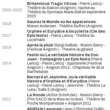
Britannicus Tragic Circus
- Pierre Lericq
-
Théâtre du Balcon (Avignon), reprise au
2022-2023
Théâtre du Gymnase Marie Bell en septembre
2023
Sauvez le Monde ou les apparences
-
2018
Manon Andersen
- Théâtre Buffon (Avignon)
Orphée et Eurydice à bicyclette (Cie des
2017
Épis Noirs)
- Pierre Lericq
- Théâtre du
Lucernaire
Apres la pluie
(Sergi Belbel) - Marion Bierry -
2016
(Festival Avignon ) - Theatre du girasol
Festin ou La véritable histoire de Don
Juan - Compagnie Les Epis Noirs
(Pierre
2014
Lericq) - Pierre Lericq -
Sganarelle
(Festival
Avignon ) - Avignon 2014 : Chapiteau Ile de la
Barthelasse
Bernard et Jeannine, ou la véritable
histoire d'Orphée et d'Eurydice
(Pierre
Lericq) - Pierre Lericq -
Jeannine
- Théâtre La
Luna / Salle 2 (Avignon)
La Ronde
(Arthur Schnitzler) - Marion Bierry -
2011
(Prix SACD de la Mise en Scène) - Théâtre de
Poche Montparnasse + Avignon 2011
Abilifaïe Leponaix
(Jean-Christophe Dollé) -