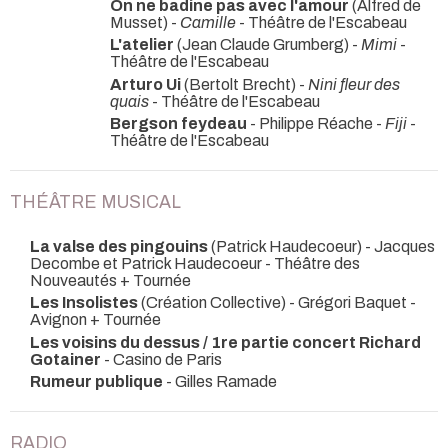
On ne badine pas avec l'amour
(Alfred de
Musset) -
Camille
- Théâtre de l'Escabeau
L'atelier
(Jean Claude Grumberg) -
Mimi
-
Théâtre de l'Escabeau
Arturo Ui
(Bertolt Brecht) -
Nini fleur des
quais
- Théâtre de l'Escabeau
Bergson feydeau
- Philippe Réache -
Fiji
-
Théâtre de l'Escabeau
THÉÂTRE MUSICAL
La valse des pingouins
(Patrick Haudecoeur) - Jacques
Decombe et Patrick Haudecoeur
- Théâtre des
Nouveautés + Tournée
Les Insolistes
(Création Collective) - Grégori Baquet
-
Avignon + Tournée
Les voisins du dessus / 1re partie concert Richard
Gotainer
- Casino de Paris
Rumeur publique
- Gilles Ramade
RADIO