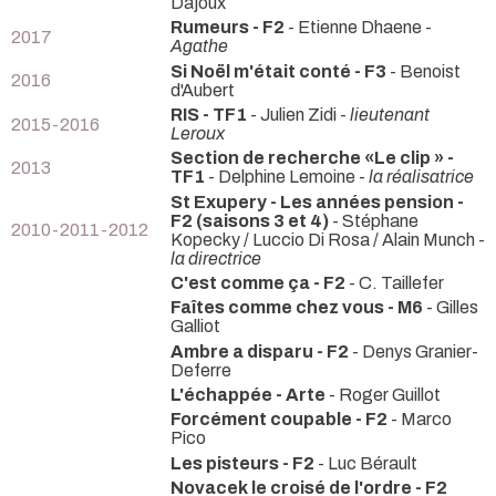
Dajoux
Rumeurs - F2
- Etienne Dhaene -
2017
Agathe
Si Noël m'était conté - F3
- Benoist
2016
d'Aubert
RIS - TF1
- Julien Zidi -
lieutenant
2015-2016
Leroux
Section de recherche «Le clip » -
2013
TF1
- Delphine Lemoine -
la réalisatrice
St Exupery - Les années pension -
F2 (saisons 3 et 4)
- Stéphane
2010-2011-2012
Kopecky / Luccio Di Rosa / Alain Munch -
la directrice
C'est comme ça - F2
- C. Taillefer
Faîtes comme chez vous - M6
- Gilles
Galliot
Ambre a disparu - F2
- Denys Granier-
Deferre
L'échappée - Arte
- Roger Guillot
Forcément coupable - F2
- Marco
Pico
Les pisteurs - F2
- Luc Bérault
Novacek le croisé de l'ordre - F2