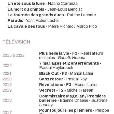
Un été sous la lune
- Nacho Carranza
La mort du chinois
- Jean-Louis Benoist
La tournée des grands ducs
- Patrice Leconte
Paradis
- Yann Ficher Lester
La cavale des fous
- Pierre Richard / Marco Pico
TÉLÉVISION
Plus belle la vie - F3
- Réalisateurs
2015 à 2022
multiples -
Babeth Nebout
7 mariages et 2 enterrements
-
2022
Pascal Heylbroeck
2021
Black Out - F3
- Marion Lallier
2020
Sans retour
- Pascal Roy
2019
Révélations - F3
- Marion Lallier
2019
Secrets - F2
- Michel Hassan
Commissaire Magellan / Première
2018
ballerine
- Etienne Dhaene -
Suzanne
Launay
Pour toujours les premiers
- Philippe
2017