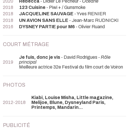
2020
Rebecca
- Didier Le Pêcheur -
Océane
2018
123 Cuisine
- Piwi + / Gunsmoke
2018
JACQUELINE SAUVAGE
- Yves RENIER
2018
UN AVION SANS ELLE
- Jean-Marc RUDNICKI
2016
DYSNEY PARTIE pour M6
- Olivier Ruand
COURT MÉTRAGE
Je fuis, donc je vis
- David Rodrigues -
Rôle
2019
principal
Meilleure actrice 32e Festival du film court de Voiron
PHOTOS
Kiabi, Louise Misha, Little magazine,
2012-2018
Melijoe, Blune, Dysneyland Paris,
Printemps, Mandarin...
PUBLICITÉ