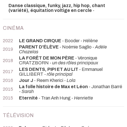
Danse classique, funky, jazz, hip hop, chant
(variété), équitation voltige en cercle
-
CINÉMA
2022
LE GRAND CIRQUE
- Booder -
Hélène
PARENT D'ÉLÈVE
- Noémie Saglio -
Adèle
2019
Chazelas
LA FORÊT DE MON PÈRE
- Véronique
2018
CRATZBORN -
un des rôles principaux
LES DENTS, PIPI ET AU LIT
- Emmanuel
2017
GILLIBERT -
rôle principal
2016
Jour J
- Reem Kherici -
Lola
La folle histoire de Max et Léon
- Jonathan Barré
2015
-
Sarah
2015
Eternité
- Tran Anh Hung -
Henriette
TÉLÉVISION