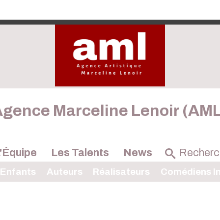
gence Marceline Lenoir (AM
'Équipe
Les Talents
News
 Enfants
Auteurs
Réalisateurs
Comédiens In