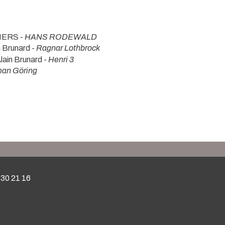
MERS -
HANS RODEWALD
n Brunard -
Ragnar Lothbrock
lain Brunard -
Henri 3
an Göring
 30 21 16