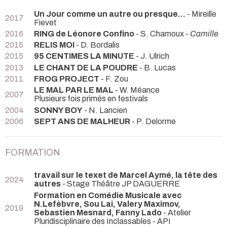
Un Jour comme un autre ou presque...
- Mireille
2017
Fievet
2016
RING de Léonore Confino
- S. Chamoux -
Camille
2015
RELIS MOI
- D. Bordalis
2015
95 CENTIMES LA MINUTE
- J. Ulrich
2013
LE CHANT DE LA POUDRE
- B. Lucas
2011
FROG PROJECT
- F. Zou
LE MAL PAR LE MAL
- W. Méance
2007
Plusieurs fois primés en festivals
2004
SONNY BOY
- N. Lancien
2006
SEPT ANS DE MALHEUR
- P. Delorme
FORMATION
travail sur le texet de Marcel Aymé, la tête des
2024
autres
- Stage Théâtre JP DAGUERRE
Formation en Comédie Musicale avec
N.Lefèbvre, Sou Lai, Valery Maximov,
2019
Sebastien Mesnard, Fanny Lado
- Atelier
Pluridisciplinaire des Inclassables - API