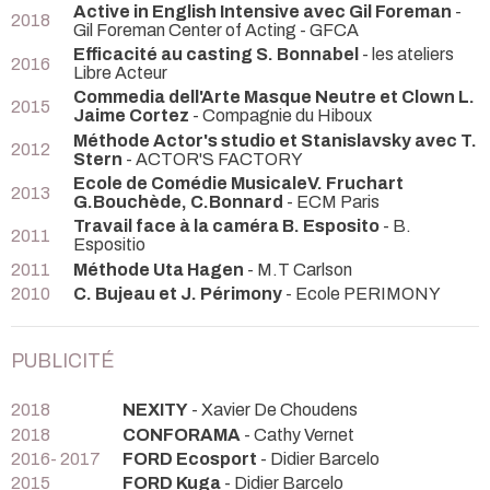
Active in English Intensive avec Gil Foreman
-
2018
Gil Foreman Center of Acting - GFCA
Efficacité au casting S. Bonnabel
- les ateliers
2016
Libre Acteur
Commedia dell'Arte Masque Neutre et Clown L.
2015
Jaime Cortez
- Compagnie du Hiboux
Méthode Actor's studio et Stanislavsky avec T.
2012
Stern
- ACTOR'S FACTORY
Ecole de Comédie MusicaleV. Fruchart
2013
G.Bouchède, C.Bonnard
- ECM Paris
Travail face à la caméra B. Esposito
- B.
2011
Espositio
2011
Méthode Uta Hagen
- M.T Carlson
2010
C. Bujeau et J. Périmony
- Ecole PERIMONY
PUBLICITÉ
2018
NEXITY
- Xavier De Choudens
2018
CONFORAMA
- Cathy Vernet
2016- 2017
FORD Ecosport
- Didier Barcelo
2015
FORD Kuga
- Didier Barcelo