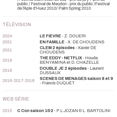
public / Festival de Meudon - prix du public /Festival
de l'Aple d'Huez 2010/ Palm Spring 2010
TÉLÉVISION
2024
LE FIEVRE
- Z. DOUERI
2021
EN FAMILLE
- X. DE CHOUDENS
CLEM 2 épisodes
- Xavier DE
2021
CHOUDENS
THE EDDY - NETFLIX
- Houda
2019
BENYAMINA et D. CHAZELLE
DOUBLE JE 2 épisodes
- Laurent
2019
DUSSAUX
SCENES DE MENAGES saison 8 et 9
2016-2017-2018
- Francis DUQUET
WEB SÉRIE
2015
C Con saison 1&2
- P.L JOZAN & L. BARTOLINI