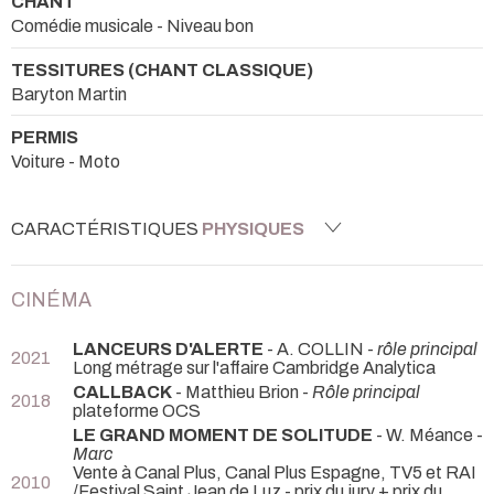
CHANT
Comédie musicale - Niveau bon
TESSITURES (CHANT CLASSIQUE)
Baryton Martin
PERMIS
Voiture - Moto
CARACTÉRISTIQUES
PHYSIQUES
CINÉMA
LANCEURS D'ALERTE
- A. COLLIN -
rôle principal
2021
Long métrage sur l'affaire Cambridge Analytica
CALLBACK
- Matthieu Brion -
Rôle principal
2018
plateforme OCS
LE GRAND MOMENT DE SOLITUDE
- W. Méance -
Marc
Vente à Canal Plus, Canal Plus Espagne, TV5 et RAI
2010
/Festival Saint Jean de Luz - prix du jury + prix du