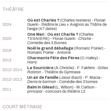
THÉÂTRE
Où est Charles ?
(Charles tesniere) - Florian
2024
Guerin
- théâtre le Lieu + Avignon au Thâtre de
l'ange (47 dates)
One Man : Où est Charlie ?
(Charles
2020
TESNIERE) - Floran Guerin -
Charlie
-
Comédie des 3 Bornes
Noël le grand déballage
(Romaric Poirier) -
2018
Romaric Poirier -
Antoine
Charmante Fête des Pères
(O.Hailey) -
2013
Harry
La Souricière
(A.Christie) - F. Fakhimi -
Gilles
2012-2014
Ralston
- Théâtre du Gymnase
Un air de Famille
(Jaoui-Bacri) - P. Macia -
2012-2013
Denis le barman
- Comédie des 3 bornes
Balm in Gilead
(L. Wilson) - M.Carlson -
2011
principal
- concours du théâtre 13
COURT MÉTRAGE