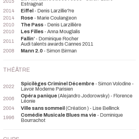
2015
Estragnat
2014
Eiffel
- Denis Larzillie?re
2014
Rose
- Marie Coulangeon
2010
The Pass
- Denis Larzillière
2010
Les Filles
- Anna Mouglalis
Fallin’
- Dominique Rocher
2011
Audi talents awards Cannes 2011
2008
Mann 2.0
- Simon Birman
THÉÂTRE
Spicilèges Criminel Décembre
- Simon Volodine
-
2022
Lavoir Moderne Parisien
Opéra panique
(Alejandro Jodorowsky) - Florence
2006
Léonie
2004
Ville sans sommeil
(Création ) - Lise Bellinck
Comédie Musicale Blues ma vie
- Dominique
1996
Bourrachot