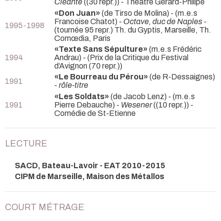
Cléante
((30 repr.)) - Théâtre Gérard-Philipe
«Don Juan»
(de Tirso de Molina) - (m.e.s
Francoise Chatot) -
Octave, duc de Naples
-
1995-1998
(tournée 95 repr.) Th. du Gyptis, Marseille, Th.
Comœdia, Paris
«Texte Sans Sépulture»
(m.e.s Frédéric
1994
Andrau) -
(Prix de la Critique du Festival
d’Avignon (70 repr.))
«Le Bourreau du Pérou»
(de R-Dessaignes)
1991
-
rôle-titre
«Les Soldats»
(de Jacob Lenz) - (m.e.s
1991
Pierre Debauche) -
Wesener
((10 repr.)) -
Comédie de St-Etienne
LECTURE
SACD, Bateau-Lavoir - EAT 2010-2015
CIPM de Marseille, Maison des Métallos
COURT MÉTRAGE