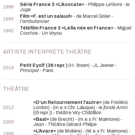
Série France 3 «L’Avocate»
- Philippe Lefèvre -
le
1996
Juge
Film «F. est un salaud»
- de Marcel Gisler -
1995
l’ambulancier
Téléfilm France 3 «Leïla née en France»
- Miguel
1992
Courtois -
Un Voyou
ARTISTE INTERPRÈTE THÉÂTRE
Petit Eyolf (36 repr.)
(H. Ibsen) - JL Jeener -
2018
Principal
- Paris
THÉÂTRE
«D’un Retournement l’autre»
(de Frédéric
2012
Lordon) - (m.e.s Chr. Laluque) -
le fondé Amin
((6 repr.)) - théâtre Viry-Châtilllon
«Baal»
(de Brecht) - (m.e.s Fr. Maimone) -
2000
Jean
- Th&âtre Gérard-Philipe
«L'Avare»
(de Molière) - (M.e.s Fr. Maimone) -
1999