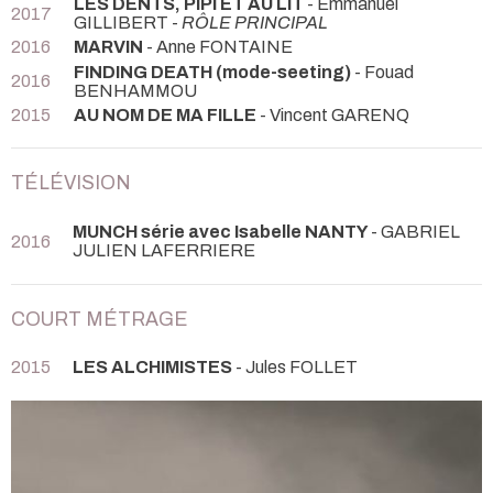
LES DENTS, PIPI ET AU LIT
- Emmanuel
2017
GILLIBERT -
RÔLE PRINCIPAL
2016
MARVIN
- Anne FONTAINE
FINDING DEATH (mode-seeting)
- Fouad
2016
BENHAMMOU
2015
AU NOM DE MA FILLE
- Vincent GARENQ
TÉLÉVISION
MUNCH série avec Isabelle NANTY
- GABRIEL
2016
JULIEN LAFERRIERE
COURT MÉTRAGE
2015
LES ALCHIMISTES
- Jules FOLLET