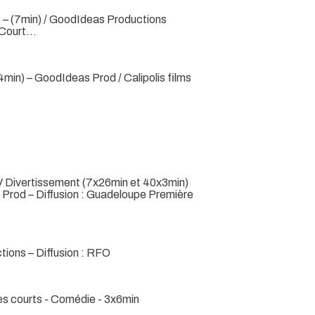
 – (7min) / GoodIdeas Productions
f Court…
min) – GoodIdeas Prod / Calipolis films
V Divertissement (7x26min et 40x3min)
 Prod – Diffusion : Guadeloupe Première
ions – Diffusion : RFO
s courts - Comédie - 3x6min