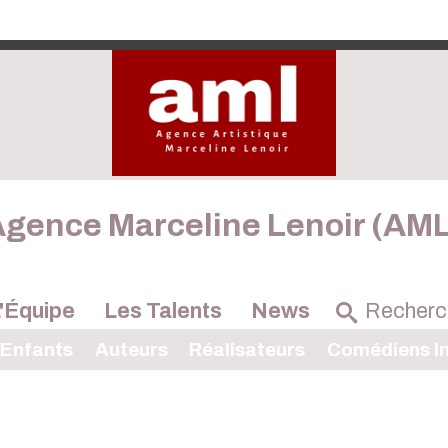
gence Marceline Lenoir (AM
'Équipe
Les Talents
News
 Enfants
Auteurs
Réalisateurs
Comédiens In