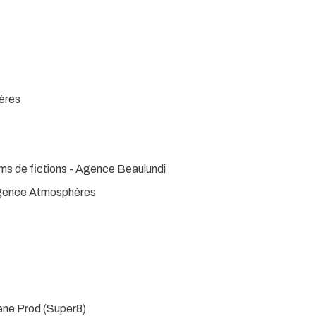
ères
ms de fictions -
Agence Beaulundi
- Agence Atmosphères
gene Prod (Super8)