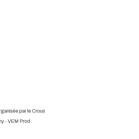
rganisée par le Crous
gny - VEM Prod