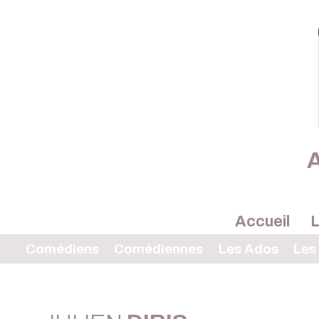
A
Accueil
L
Comédiens
Comédiennes
Les Ados
Les