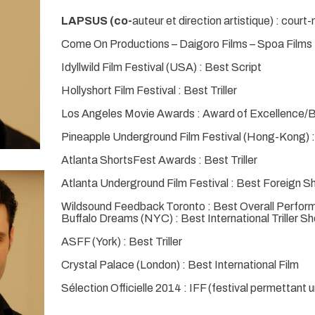
LAPSUS (co-
auteur et direction artistique) : cour
Come On Productions – Daigoro Films – Spoa Films
Idyllwild Film Festival (USA) : Best Script
Hollyshort Film Festival : Best Triller
Los Angeles Movie Awards : Award of Excellence/B
Pineapple Underground Film Festival (Hong-Kong) :
Atlanta ShortsFest Awards : Best Triller
Atlanta Underground Film Festival : Best Foreign S
Wildsound Feedback Toronto : Best Overall Perfo
Buffalo Dreams (NYC) : Best International Triller S
ASFF (York) : Best Triller
Crystal Palace (London) : Best International Film
Sélection Officielle 2014 : IFF (festival permettant u