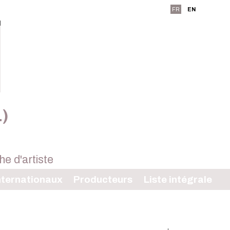
FR
EN
L)
ternationaux
Producteurs
Liste intégrale