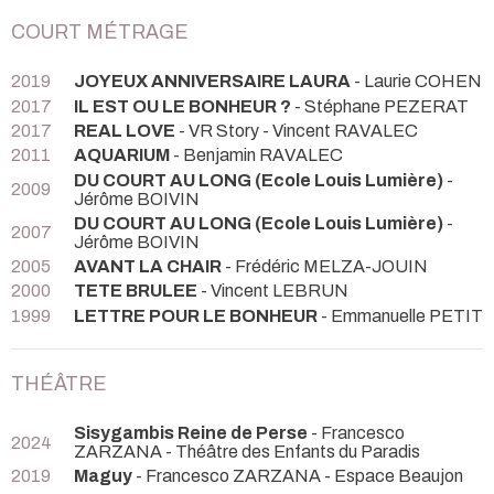
COURT MÉTRAGE
2019
JOYEUX ANNIVERSAIRE LAURA
- Laurie COHEN
2017
IL EST OU LE BONHEUR ?
- Stéphane PEZERAT
2017
REAL LOVE
- VR Story - Vincent RAVALEC
2011
AQUARIUM
- Benjamin RAVALEC
DU COURT AU LONG (Ecole Louis Lumière)
-
2009
Jérôme BOIVIN
DU COURT AU LONG (Ecole Louis Lumière)
-
2007
Jérôme BOIVIN
2005
AVANT LA CHAIR
- Frédéric MELZA-JOUIN
2000
TETE BRULEE
- Vincent LEBRUN
1999
LETTRE POUR LE BONHEUR
- Emmanuelle PETIT
THÉÂTRE
Sisygambis Reine de Perse
- Francesco
2024
ZARZANA
- Théâtre des Enfants du Paradis
2019
Maguy
- Francesco ZARZANA
- Espace Beaujon