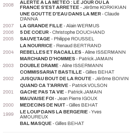
ALERTE A LA METEO : LE JOUR OU LA
2008
FRANCE S'EST ARRETEE
- Jérôme KORKIKIAN
UNE GOUTTE D'EAU DANS LA MER
- Claude
D'ANNA
2007
LA GRANDE FILLE
- Alain WERMUS
2006
5 DE COEUR
- Christophe DOUCHAND
2005
SAUVETAGE
- Philippe ROUSSEL
LA NOURRICE
- Renaud BERTRAND
2004
REBELLES ET RACAILLES
- Aline ISSERMANN
MARCHAND D'HOMMES
- Patrick JAMAIN
2003
DOUBLE DRAME
- Aline ISSERMANN
COMMISSARIAT BASTILLE
- Gilles BEHAT
2002
JUSQU'AU BOUT DE LA ROUTE
- Jérôme BOIVIN
QUAND CA T'ARRIVE
- Patrick VOLSON
2001
GACHE PAS TA VIE
- Patrick JAMAIN
MAUVAISE FOI
- Jean Pierre IGOUX
2000
MEDECINS DE NUIT
- Gilles BEHAT
LE LOUP DANS LA BERGERIE
- Yves
1999
AMOUREUX
BAL MASQUE
- Gilles BEHAT