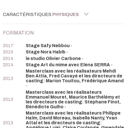
CARACTÉRISTIQUES
PHYSIQUES
FORMATION
2017
Stage Safy Nebbou
-
2015
Stage Nora Habib
-
2014
le studio Olivier Carbone
-
2014
Stage Art du mime avec Eléna SERRA
-
Masterclass avec les réalisateurs Mehdi
Ben Attia, Fred Cavayé et les directeurs de
2013
casting: Marion Touitou, Frédérique Amand
-
Masterclass avec les réalisateurs
Emmanuel Mouret, Maurice Barthélémy et
2013
les directeurs de casting: Stéphane Finot,
Bénédicte Guiho
-
Masterclass avec les réalisateurs Philippe
Haïm, David Moreau, Isabelle Nanty, Yvan
2013
Attal et les directeurs de casting:
Angélique Luisi, Claire Coulange, Gwendale