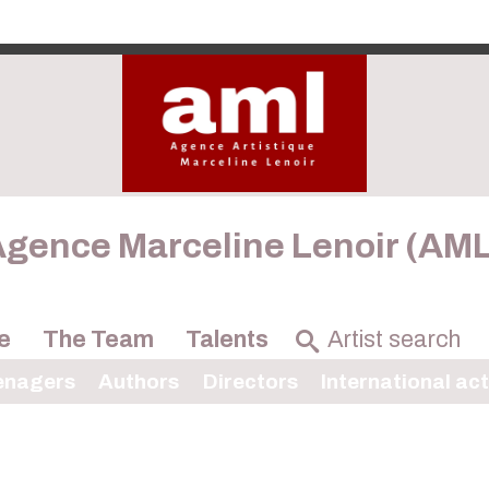
gence Marceline Lenoir (AM
e
The Team
Talents
enagers
Authors
Directors
International ac