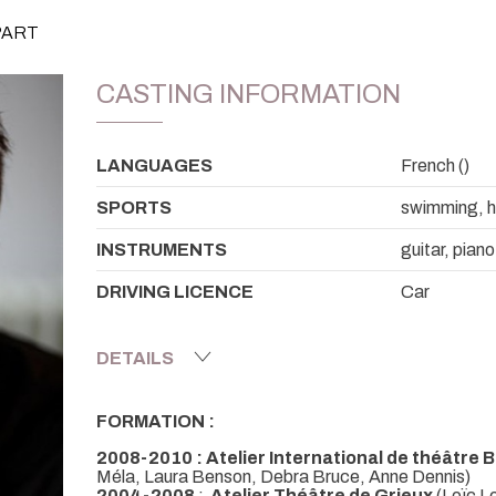
PART
CASTING INFORMATION
LANGUAGES
French ()
SPORTS
swimming, ho
INSTRUMENTS
guitar, piano
DRIVING LICENCE
Car
DETAILS
FORMATION :
2008-2010 : Atelier International de théâtre 
Méla, Laura Benson, Debra Bruce, Anne Dennis)
2004-2008
:
Atelier Théâtre de Grieux
(Loïc L