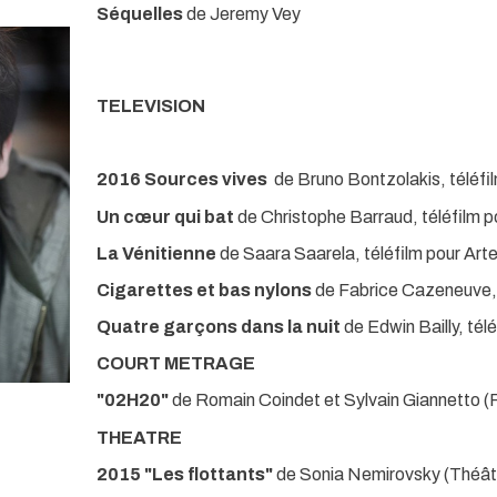
Séquelles
de Jeremy Vey
TELEVISION
2016 Sources vives
de Bruno Bontzolakis, téléfi
Un cœur qui bat
de Christophe Barraud, téléfilm p
La Vénitienne
de Saara Saarela, téléfilm pour Arte
Cigarettes et bas nylons
de Fabrice Cazeneuve, 
Quatre garçons dans la nuit
de Edwin Bailly, tél
COURT METRAGE
"02H20"
de Romain Coindet et Sylvain Giannetto (R
THEATRE
2015
"Les flottants"
de Sonia Nemirovsky (Théâtre