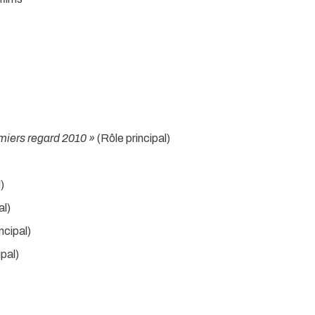
miers regard 2010 »
(Rôle principal)
)
al)
ncipal)
pal)