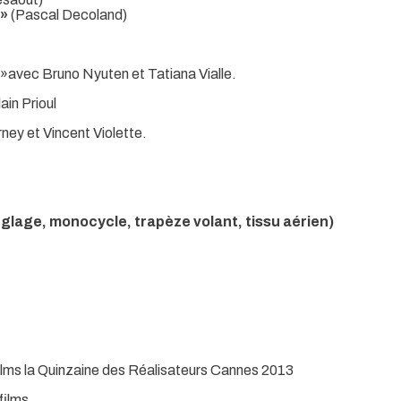
 »
(Pascal Decoland)
»avec Bruno Nyuten et Tatiana Vialle.
in Prioul
ey et Vincent Violette.
nglage, monocycle, trapèze volant, tissu aérien)
ilms la Quinzaine des Réalisateurs Cannes 2013
films