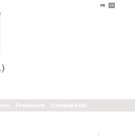
FR
EN
L)
tors
Producers
Complete list