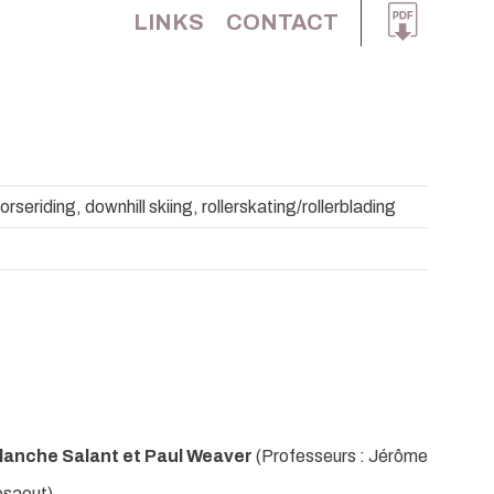
LINKS
CONTACT
rseriding, downhill skiing, rollerskating/rollerblading
Blanche Salant et Paul Weaver
(Professeurs : Jérôme
esaout)