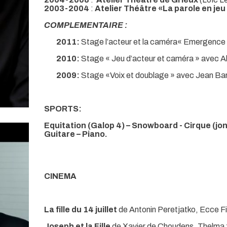
2003-2004
:
Atelier Théâtre «La parole en jeu
COMPLEMENTAIRE :
2011:
Stage l’acteur et la caméra« Emergence 
2010:
Stage « Jeu d’acteur et caméra » avec Ala
2009:
Stage «Voix et doublage » avec Jean Barn
SPORTS:
Equitation (Galop 4) – Snowboard - Cirque (jo
Guitare – Piano.
CI
NEMA
La fille du 14 juillet
de Antonin Peretjatko, Ecce F
Joseph et la Fille
de Xavier de Choudens, Thelma 