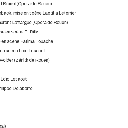
rd Brunel (Opéra de Rouen)
back, mise en scène Laetitia Leterrier
aurent Laffargue (Opéra de Rouen)
se en scène E. Billy
e en scène Fatima Touache
 en scène Loïc Lesaout
volder (Zénith de Rouen)
e Loïc Lesaout
ilippe Delabarre
al)