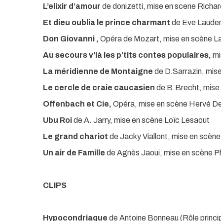
L’elixir d’amour
de donizetti, mise en scene Richa
Et dieu oublia le prince charmant
de Eve Lauden
Don Giovanni ,
Opéra de Mozart, mise en scène L
Au secours v’là les p’tits contes populaires,
mi
La méridienne de Montaigne
de D.Sarrazin, mis
Le cercle de craie caucasien
de B.Brecht, mise
Offenbach et Cie,
Opéra, mise en scène Hervé De
Ubu Roi
de A. Jarry, mise en scène Loïc Lesaout
Le grand chariot
de Jacky Viallont, mise en scèn
Un air de Famille
de Agnès Jaoui, mise en scène Ph
CLIPS
Hypocondriaque
de Antoine Bonneau (Rôle princip