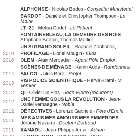
ALPHONSE
- Nicolas Bedos -
Conseiller Ministériel
BARDOT
- Danièle et Christopher Thompson -
Le
Maire
LT-21
- Mélisa Godet -
Le Patient
FONTAINEBLEAU, LA DEMEURE DES ROIS
-
Stéphane Bégoin, Thomas Marlier
UN SI GRAND SOLEIL
- Raphaël Zacharias,...
2018
PROFILAGE
- Lionel Mougin -
Elias
2016
CLEM
- Alain Mercadier -
Agent Pôle Emploi
SCÈNES DE MÉNAGE
- Karim Adda -
Randonneur
2014
FALCO
- Juluis Berg -
Préfet
RIS POLICE SCIENTIFIQUE
- Hervé Brami -
M.
2013
Vernier
2012
QI
- Olivier De Plas -
Jean-Pierre (récurrent)
UNE FEMME SOUS LA RÉVOLUTION
- Jean-
2012
Daniel Verhaeghe -
Noble
2012
DÉTECTIVES
- Lorenzo Gabriele -
Père d'Emile
MES AMIS MES AMOURS MES EMMERDES
-
2011
Jérôme Navarro -
Docteur Bertrand
2011
XANADU
- Jean-Philippe Amar -
Adrien