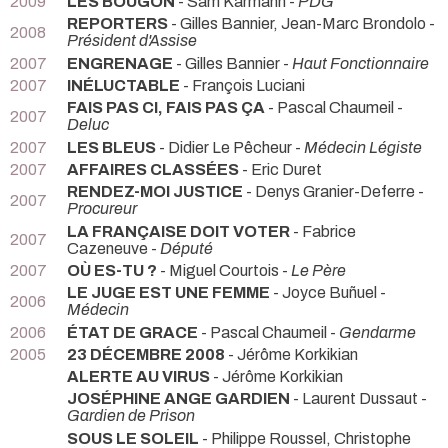
2009
LES BOUGON
- Sam Karmann -
PDG
REPORTERS
- Gilles Bannier, Jean-Marc Brondolo -
2008
Président d'Assise
2007
ENGRENAGE
- Gilles Bannier -
Haut Fonctionnaire
2007
INÉLUCTABLE
- François Luciani
FAIS PAS CI, FAIS PAS ÇA
- Pascal Chaumeil -
2007
Deluc
2007
LES BLEUS
- Didier Le Pêcheur -
Médecin Légiste
2007
AFFAIRES CLASSÉES
- Eric Duret
RENDEZ-MOI JUSTICE
- Denys Granier-Deferre -
2007
Procureur
LA FRANÇAISE DOIT VOTER
- Fabrice
2007
Cazeneuve -
Député
2007
OÙ ES-TU ?
- Miguel Courtois -
Le Père
LE JUGE EST UNE FEMME
- Joyce Buñuel -
2006
Médecin
2006
ÉTAT DE GRACE
- Pascal Chaumeil -
Gendarme
2005
23 DÉCEMBRE 2008
- Jérôme Korkikian
ALERTE AU VIRUS
- Jérôme Korkikian
JOSÉPHINE ANGE GARDIEN
- Laurent Dussaut -
Gardien de Prison
SOUS LE SOLEIL
- Philippe Roussel, Christophe