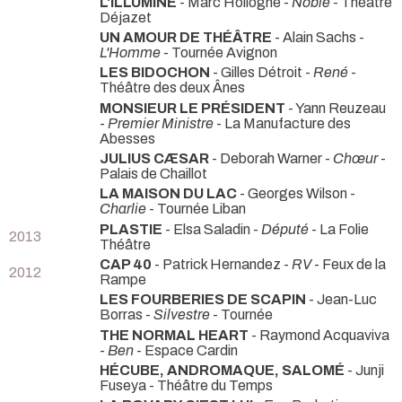
L'ILLUMINÉ
- Marc Hollogne -
Noble
- Théâtre
Déjazet
UN AMOUR DE THÉÂTRE
- Alain Sachs -
L'Homme
- Tournée Avignon
LES BIDOCHON
- Gilles Détroit -
René
-
Théâtre des deux Ânes
MONSIEUR LE PRÉSIDENT
- Yann Reuzeau
-
Premier Ministre
- La Manufacture des
Abesses
JULIUS CÆSAR
- Deborah Warner -
Chœur
-
Palais de Chaillot
LA MAISON DU LAC
- Georges Wilson -
Charlie
- Tournée Liban
PLASTIE
- Elsa Saladin -
Député
- La Folie
2013
Théâtre
CAP 40
- Patrick Hernandez -
RV
- Feux de la
2012
Rampe
LES FOURBERIES DE SCAPIN
- Jean-Luc
Borras -
Silvestre
- Tournée
THE NORMAL HEART
- Raymond Acquaviva
-
Ben
- Espace Cardin
HÉCUBE, ANDROMAQUE, SALOMÉ
- Junji
Fuseya
- Théâtre du Temps