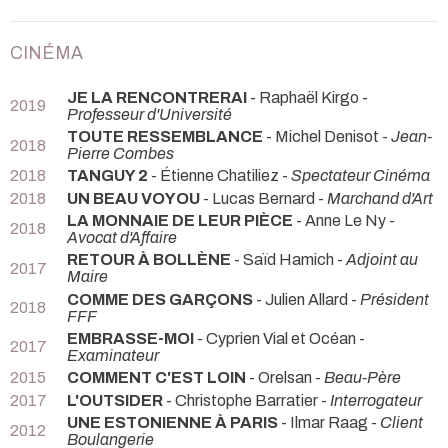
CINÉMA
JE LA RENCONTRERAI
- Raphaël Kirgo -
2019
Professeur d'Université
TOUTE RESSEMBLANCE
- Michel Denisot -
Jean-
2018
Pierre Combes
2018
TANGUY 2
- Étienne Chatiliez -
Spectateur Cinéma
2018
UN BEAU VOYOU
- Lucas Bernard -
Marchand d'Art
LA MONNAIE DE LEUR PIÈCE
- Anne Le Ny -
2018
Avocat d'Affaire
RETOUR À BOLLÈNE
- Saïd Hamich -
Adjoint au
2017
Maire
COMME DES GARÇONS
- Julien Allard -
Président
2018
FFF
EMBRASSE-MOI
- Cyprien Vial et Océan -
2017
Examinateur
2015
COMMENT C'EST LOIN
- Orelsan -
Beau-Père
2017
L'OUTSIDER
- Christophe Barratier -
Interrogateur
UNE ESTONIENNE À PARIS
- Ilmar Raag -
Client
2012
Boulangerie