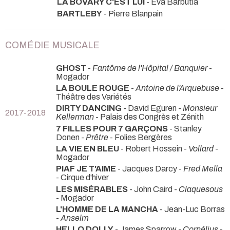
LA BOVARY C'EST LUI
- Eva Barbutia
BARTLEBY
- Pierre Blanpain
COMÉDIE MUSICALE
GHOST
-
Fantôme de l'Hôpital / Banquier
-
Mogador
LA BOULE ROUGE
-
Antoine de l'Arquebuse
-
Théâtre des Variétés
DIRTY DANCING
- David Eguren -
Monsieur
2017-2018
Kellerman
- Palais des Congrès et Zénith
7 FILLES POUR 7 GARÇONS
- Stanley
Donen -
Prêtre
- Folies Bergères
LA VIE EN BLEU
- Robert Hossein -
Vollard
-
Mogador
PIAF JE T'AIME
- Jacques Darcy -
Fred Mella
- Cirque d'hiver
LES MISÉRABLES
- John Caird -
Claquesous
- Mogador
L'HOMME DE LA MANCHA
- Jean-Luc Borras
-
Anselm
HELLO DOLLY
- James Sparrow -
Cornélius
-