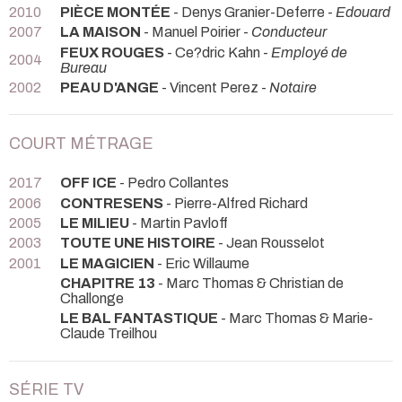
2010
PIÈCE MONTÉE
- Denys Granier-Deferre -
Edouard
2007
LA MAISON
- Manuel Poirier -
Conducteur
FEUX ROUGES
- Ce?dric Kahn -
Employé de
2004
Bureau
2002
PEAU D'ANGE
- Vincent Perez -
Notaire
COURT MÉTRAGE
2017
OFF ICE
- Pedro Collantes
2006
CONTRESENS
- Pierre-Alfred Richard
2005
LE MILIEU
- Martin Pavloff
2003
TOUTE UNE HISTOIRE
- Jean Rousselot
2001
LE MAGICIEN
- Eric Willaume
CHAPITRE 13
- Marc Thomas & Christian de
Challonge
LE BAL FANTASTIQUE
- Marc Thomas & Marie-
Claude Treilhou
SÉRIE TV