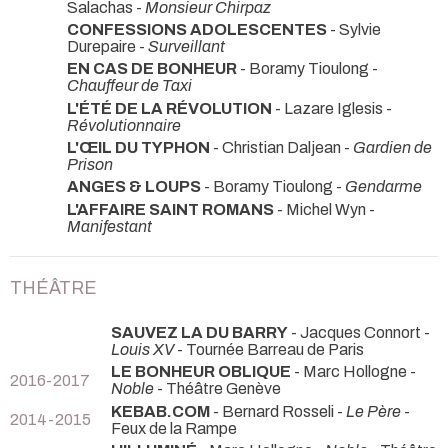
Salachas -
Monsieur Chirpaz
CONFESSIONS ADOLESCENTES
- Sylvie
Durepaire -
Surveillant
EN CAS DE BONHEUR
- Boramy Tioulong -
Chauffeur de Taxi
L'ÉTÉ DE LA RÉVOLUTION
- Lazare Iglesis -
Révolutionnaire
L'ŒIL DU TYPHON
- Christian Daljean -
Gardien de
Prison
ANGES & LOUPS
- Boramy Tioulong -
Gendarme
L'AFFAIRE SAINT ROMANS
- Michel Wyn -
Manifestant
THÉÂTRE
SAUVEZ LA DU BARRY
- Jacques Connort -
Louis XV
- Tournée Barreau de Paris
LE BONHEUR OBLIQUE
- Marc Hollogne -
2016-2017
Noble
- Théâtre Genève
KEBAB.COM
- Bernard Rosseli -
Le Père
-
2014-2015
Feux de la Rampe