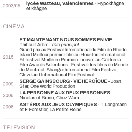
lycée Watteau, Valenciennes
- Hypokhâgne
2003/05
et khâgne
CINÉMA
ET MAINTENANT NOUS SOMMES EN VIE
-
Thibault Arbre -
rôle principal
Grand prix au Festival International du Film de Rhode
Island Meilleur premier film au Houston International
2015
Fil festival Meilleure Première oeuvre au California
Film Awards Sélections : Festival des films du Monde
de Montréal, Shangai International Film Festiva,
Cleveland International Film Festival
SERGE GAINSBOURG - VIE HÉROÏQUE
- Joan
2009
Sfar, One World Production
LA PERSONNE AUX DEUX PERSONNES
-
2008
Nicolas et Bruno, Chez Wam
ASTÉRIX AUX JEUX OLYMPIQUES
- T.Langmann
2008
et F.Forestier, La Petite Reine
TÉLÉVISION