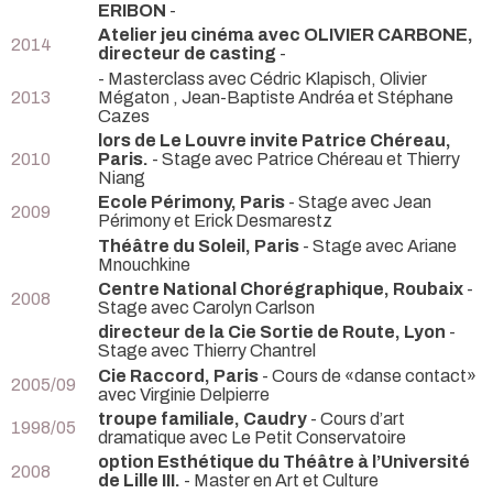
ERIBON
-
Atelier jeu cinéma avec OLIVIER CARBONE,
2014
directeur de casting
-
- Masterclass avec Cédric Klapisch, Olivier
2013
Mégaton , Jean-Baptiste Andréa et Stéphane
Cazes
lors de Le Louvre invite Patrice Chéreau,
2010
Paris.
- Stage avec Patrice Chéreau et Thierry
Niang
Ecole Périmony, Paris
- Stage avec Jean
2009
Périmony et Erick Desmarestz
Théâtre du Soleil, Paris
- Stage avec Ariane
Mnouchkine
Centre National Chorégraphique, Roubaix
-
2008
Stage avec Carolyn Carlson
directeur de la Cie Sortie de Route, Lyon
-
Stage avec Thierry Chantrel
Cie Raccord, Paris
- Cours de «danse contact»
2005/09
avec Virginie Delpierre
troupe familiale, Caudry
- Cours d’art
1998/05
dramatique avec Le Petit Conservatoire
option Esthétique du Théâtre à l’Université
2008
de Lille III.
- Master en Art et Culture