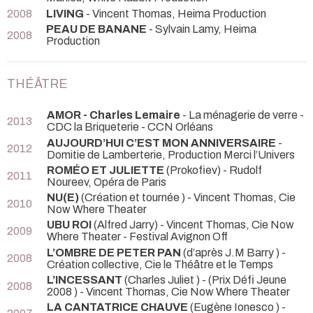
2008
LIVING
- Vincent Thomas, Heima Production
PEAU DE BANANE
- Sylvain Lamy, Heima
2008
Production
THÉÂTRE
AMOR - Charles Lemaire
- La ménagerie de verre -
2013
CDC la Briqueterie - CCN Orléans
AUJOURD’HUI C’EST MON ANNIVERSAIRE
-
2012
Domitie de Lamberterie, Production Merci l’Univers
ROMÉO ET JULIETTE
(Prokofiev)
- Rudolf
2011
Noureev, Opéra de Paris
NU(E)
(Création et tournée ) - Vincent Thomas, Cie
2010
Now Where Theater
UBU ROI
(Alfred Jarry) - Vincent Thomas, Cie Now
2009
Where Theater
- Festival Avignon Off
L’OMBRE DE PETER PAN
(d’après J.M Barry ) -
2008
Création collective, Cie le Théâtre et le Temps
L’INCESSANT
(Charles Juliet ) -
(Prix Défi Jeune
2008
2008 ) - Vincent Thomas, Cie Now Where Theater
LA CANTATRICE CHAUVE
(Eugène Ionesco ) -