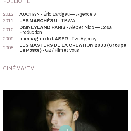
PUBLICITÉ
2012
AUCHAN
- Éric Lartigau — Agence V
2011
LES MARCHÉS U
- TBWA
DISNEYLAND PARIS
- Alex et Nico — Cosa
2010
Production
2009
campagne de LASER
- Eve Agency
LES MASTERS DE LA CREATION 2008 (Groupe
2008
La Poste)
- G2 / Film et Vous
CINÉMA/ TV