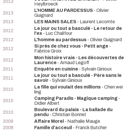
2013
Heylbroeck
L’HOMME AU PARDESSUS
- Olivier
2013
Guignard
2013
LES MAINS SALES
- Laurent Lecomte
Le jour ou tout a basculé - Le retour de
2012
l'ex
- Luc Chalifour
2012
L'homme au pardessus
- Olivier Guignard
Si près de chez vous - Petit ange
-
2012
Fabrice Groix
Mon histoire vraie - Les découvertes de
2012
Laurence
- Arnaud Legoff
2011
Enquête en cuisine
- Sylvain Ginioux
Le jour ou tout a basculé - Père sans le
2011
savoir
- Sylvain Ginioux
La fille qui voulait des millions
- Chen wei
2010
ling
Camping Paradis - Magique camping
-
2010
Didier Albert
Boulevard du palais - La ballade du
2010
pendu
- Christian Bonnet
2009
Affaire Morel
- Nathalie Mauge
2008
Famille d'acceuil
- Franck Butcher