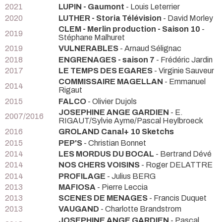
2021
LUPIN - Gaumont
- Louis Leterrier
2020
LUTHER - Storia Télévision
- David Morley
CLEM - Merlin production - Saison 10
-
2019
Stéphane Malhuret
2019
VULNERABLES
- Arnaud Sélignac
2018
ENGRENAGES - saison 7
- Frédéric Jardin
2017
LE TEMPS DES EGARES
- Virginie Sauveur
COMMISSAIRE MAGELLAN
- Emmanuel
2014
Rigaut
2015
FALCO
- Olivier Dujols
JOSEPHINE ANGE GARDIEN
- E.
2007/2016
RIGAUT/Sylvie Ayme/Pascal Heylbroeck
2016
GROLAND Canal+ 10 Sketchs
2015
PEP'S
- Christian Bonnet
2014
LES MORDUS DU BOCAL
- Bertrand Dévé
2014
NOS CHERS VOISINS
- Roger DELATTRE
2014
PROFILAGE
- Julius BERG
2013
MAFIOSA
- Pierre Leccia
2013
SCENES DE MENAGES
- Francis Duquet
2013
VAUGAND
- Charlotte Brandstrom
JOSEPHINE ANGE GARDIEN
- Pascal