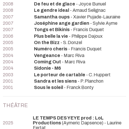
2008
De feu et de glace
- Joyce Bunuel
2008
Le gendre ideal
- Arnaud Selignac
2007
Samantha oups
- Xavier Pujade-Lauraine
2007
Joséphine ange gardien
- Sylvie Ayme
2007
Tongs et Bikinis
- Francis Duquet
2006
Plus belle la vie
- Philippe Dajoux
2005
On the Bizz
- S.Donzel
2005
Numéro cheris
- Francis Duquet
2004
Vengeance
- Marc Riva
2004
Coming Out
- Marc Riva
2004
Sidonie - M6
2003
Le porteur de cartable
- C.Huppert
2001
Sandra et les siens
- P.Planchon
2001
Sous le soleil
- Franck Bonty
THÉÂTRE
LE TEMPS DES YEYE prod : LoL
2025
Productions
(Aymeric Dapsence) - Laurine
Fertat