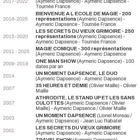
2017-2022
(Aymeric Dapsence) - Aymeric Dapsence
-
Tournée France
BIENVENUE A L ECOLE DE MAGIE - 200
2016-2025
représentations
(Aymeric Dapsence) -
Aymeric Dapsence
- Tournée France
LES SECRETS DU VIEUX GRIMOIRE - 250
2015-2020
représentations
(Aymeric Dapsence) -
Aymeric Dapsence
- Tournée France
MAGIE COMIQUE - 300 représentations
2011 - 2025
(Aymeric Dapsence) - Aymeric Dapsence
ONE MAN SHOW
(Aymeric Dapsence)
- 100
2009-2019
dates par an
UN MOMENT DAPSENCE, LE DUO
2014
(Aymeric Dapsence) - Aymeric Dapsence
35 HEURES ET DEMIE
(Olivier Maille) - Olivier
2007
Maille
ATHRODITE, LE STAND UP ET LES SANS
2007
CULOTTES
(Aymeric Dapsence / Olivier
Maille) - Aymeric Dapsence / Olivier Maille
UN MOMENT DAPSENCE
(Lionel Moreau /
2003
Aymeric Dapsence) - Jean Luc Rabatel
LES SECRETS DU VIEUX GRIMOIRE
2001
(Aymeric Dapsence) - Aymeric Dapsence
TRAVELSHOW
(Aymeric Dapsence) -