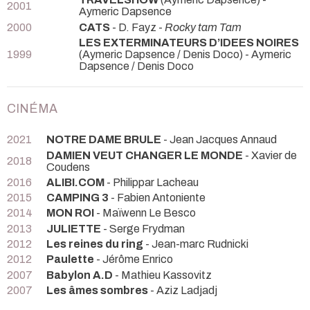
2001
Aymeric Dapsence
2000
CATS
- D. Fayz -
Rocky tam Tam
LES EXTERMINATEURS D’IDEES NOIRES
1999
(Aymeric Dapsence / Denis Doco) - Aymeric
Dapsence / Denis Doco
CINÉMA
2021
NOTRE DAME BRULE
- Jean Jacques Annaud
DAMIEN VEUT CHANGER LE MONDE
- Xavier de
2018
Coudens
2016
ALIBI.COM
- Philippar Lacheau
2015
CAMPING 3
- Fabien Antoniente
2014
MON ROI
- Maïwenn Le Besco
2013
JULIETTE
- Serge Frydman
2012
Les reines du ring
- Jean-marc Rudnicki
2012
Paulette
- Jérôme Enrico
2007
Babylon A.D
- Mathieu Kassovitz
2007
Les âmes sombres
- Aziz Ladjadj